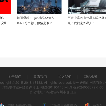
新作
坤哥爆料：Epic神秘3A大作，
宇宙中真的有外星人吗？马
配乐泄
IGN 9分力荐，你猜是谁？
克：我就是外星人！
关于我们
|
联系我们
|
加入我们
|
网站地图
|
opyright © 2015-2018 18183. All rights reserved. 福州妖霸山网络有限
增值电信业务经营许可证 闽B2-20190143
闽ICP备2024058879号-30
办公地址：福建省福州市仓山区
网络违法举报中心
垃圾信息举报中心
备案号