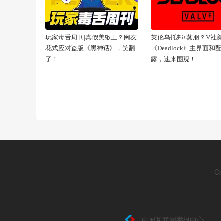
玩家毒舌周刊|真假美猴王？网友
英伦乌托邦+蒸朋？V社
花式应对盗版《黑神话》，笑翻
《Deadlock》主界面和
了！
露，速来围观！
C
中国互联网举报中心