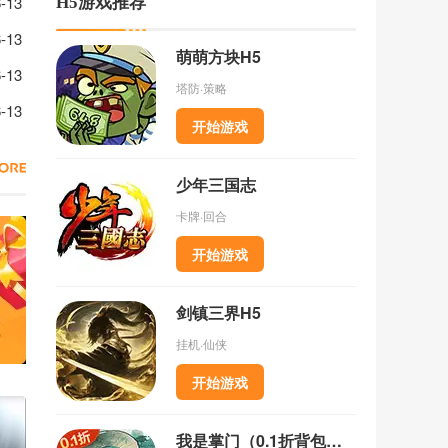
出手法介绍
-13
H5游戏推荐
法介绍
-13
萌萌方块H5
-13
塔防·策略
略
-13
开始游戏
少年三国志
卡牌·回合
开始游戏
剑镇三界H5
挂机·仙侠
开始游戏
我是掌门（0.1折背包乱斗）