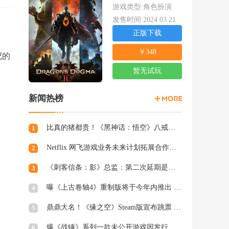
游戏类型:角色扮演
发售时间:2024.03.21
正版下载
￥348
记的
暂无试玩
新闻热榜
比真的猪都贵！《黑神话：悟空》八戒手办开订：根根分明的猪毛
1
Netflix 网飞游戏业务未来计划拓展合作和家庭类游戏
2
《刺客信条：影》总监：第二次延期是因为屋顶太复杂
3
曝《上古卷轴4》重制版将于今年内推出 虚幻5加持
4
鼎鼎大名！《缘之空》Steam版宣布跳票 将延期至2月28日发售
5
爆《战锤》系列一款未公开游戏因发行商撤资而夭折，开发被迫中断
6