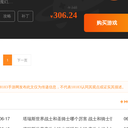
魔幻,
RPG,
角色扮演
￥348
306.24
攻略
补丁
购买游戏
1
下一页
183手游网发布此文仅为传递信息，不代表18183认同其观点或证实其描述。
06-17
塔瑞斯世界战士和圣骑士哪个厉害 战士和骑士强度解析
06