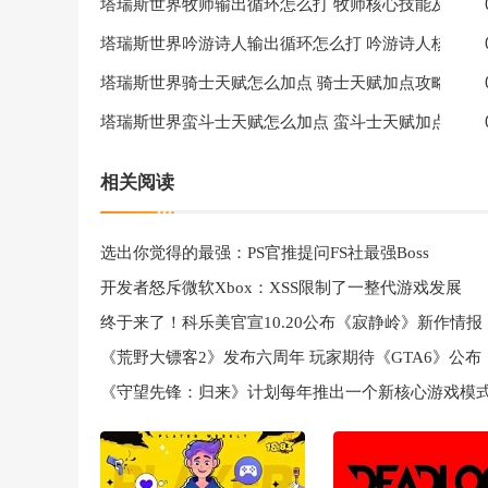
塔瑞斯世界牧师输出循环怎么打 牧师核心技能及输出
塔瑞斯世界吟游诗人输出循环怎么打 吟游诗人核心技
塔瑞斯世界骑士天赋怎么加点 骑士天赋加点攻略
塔瑞斯世界蛮斗士天赋怎么加点 蛮斗士天赋加点攻略
相关阅读
选出你觉得的最强：PS官推提问FS社最强Boss
开发者怒斥微软Xbox：XSS限制了一整代游戏发展
终于来了！科乐美官宣10.20公布《寂静岭》新作情报
《荒野大镖客2》发布六周年 玩家期待《GTA6》公布
《守望先锋：归来》计划每年推出一个新核心游戏模