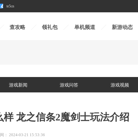
te5cn
查攻略
领礼包
单机频道
新游动态
游戏新闻
游戏问答
游戏视频
么样 龙之信条2魔剑士玩法介绍
间：
2024-03-21 15:53:36