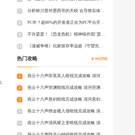
分析称川普对墨西哥的关税 会导致实体游戏价格上涨
7
PC年？超80%的开发者正在为PC平台开发游戏 NS2为8%
8
不许瑟瑟！《恐龙危机》精神续作因“瑟瑟Mod”拒绝登陆PC
9
《漫威争锋》玩家留存率远超《守望先锋2》、《绝地潜兵2》等游戏
10
热门攻略
燕云十六声田英其人暗线完成攻略 清河田英其人暗涌怎么触发
1
;
燕云十六声荧渊暗线完成攻略 清河荧渊暗涌怎么触发
2
燕云十六声悬剑暗线完成攻略 清河悬剑暗涌怎么触发
3
燕云十六声绣金楼入侵暗线完成攻略 清河绣金楼入侵暗涌怎么触发
4
燕云十六声清风驿之变暗线完成攻略 清河清风驿之变暗涌怎么触发
5
燕云十六声隐月山钟碎暗线完成攻略 清河隐月山钟碎暗涌怎么触发
6