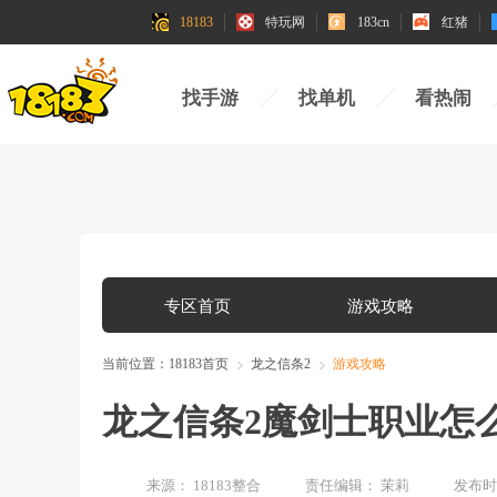
18183
特玩网
183cn
红猪
找手游
找单机
看热闹
专区首页
游戏攻略
当前位置：
18183首页
龙之信条2
游戏攻略
龙之信条2魔剑士职业怎
来源：
18183整合
责任编辑：
茉莉
发布时