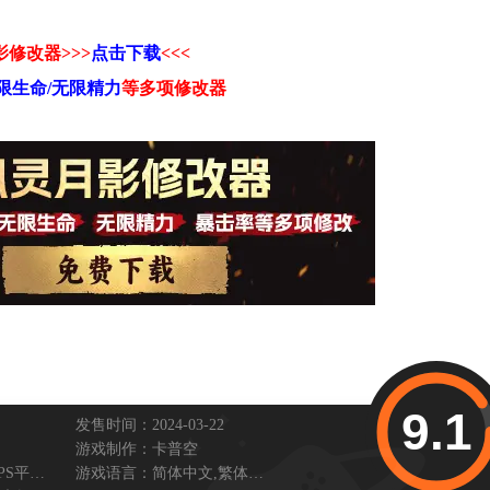
修改器>>>
点击下载
<<<
限生命/无限精力
等
多项修改器
9.1
发售时间：2024-03-22
游戏制作：
卡普空
PS平台,
XBOX平台
游戏语言：
简体中文,
繁体中文,
英文,
其它语言