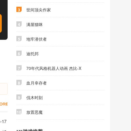
3
世间顶尖作家
4
满屋猫咪
5
地牢潜伏者
6
迪托邦
7
70年代风格机器人动画 杰比-X
8
血月幸存者
9
伐木时刻
10
放置恶魔
-17