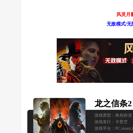
风灵月影
无敌模式/无
龙之信条2
游戏类型：
角色扮演
游戏发行：
卡普空
游戏平台：
PC,
steam,