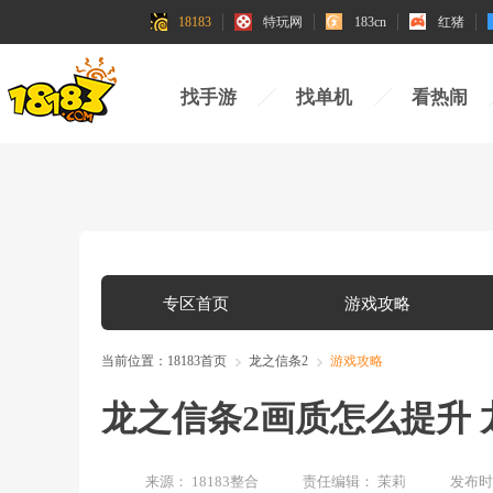
18183
特玩网
183cn
红猪
找手游
找单机
看热闹
专区首页
游戏攻略
当前位置：
18183首页
龙之信条2
游戏攻略
龙之信条2画质怎么提升 
来源：
18183整合
责任编辑：
茉莉
发布时