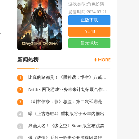
游戏类型:角色扮演
发售时间:2024.03.21
正版下载
￥348
设
暂无试玩
新闻热榜
比真的猪都贵！《黑神话：悟空》八戒手办开订：根根分明的猪毛
1
Netflix 网飞游戏业务未来计划拓展合作和家庭类游戏
2
《刺客信条：影》总监：第二次延期是因为屋顶太复杂
3
曝《上古卷轴4》重制版将于今年内推出 虚幻5加持
4
鼎鼎大名！《缘之空》Steam版宣布跳票 将延期至2月28日发售
5
爆《战锤》系列一款未公开游戏因发行商撤资而夭折，开发被迫中断
6