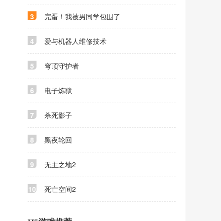
3
完蛋！我被男同学包围了
4
爱与机器人维修技术
5
穹顶守护者
6
电子炼狱
7
杀死影子
8
黑夜轮回
9
无主之地2
10
死亡空间2