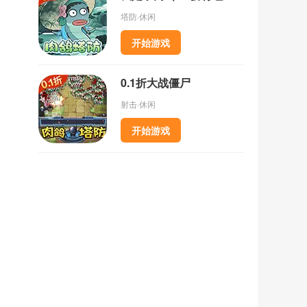
塔防·休闲
开始游戏
0.1折大战僵尸
射击·休闲
开始游戏