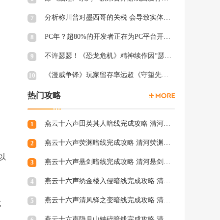
分析称川普对墨西哥的关税 会导致实体游戏价格上涨
7
PC年？超80%的开发者正在为PC平台开发游戏 NS2为8%
8
不许瑟瑟！《恐龙危机》精神续作因“瑟瑟Mod”拒绝登陆PC
9
《漫威争锋》玩家留存率远超《守望先锋2》、《绝地潜兵2》等游戏
10
热门攻略
燕云十六声田英其人暗线完成攻略 清河田英其人暗涌怎么触发
1
燕云十六声荧渊暗线完成攻略 清河荧渊暗涌怎么触发
2
以
燕云十六声悬剑暗线完成攻略 清河悬剑暗涌怎么触发
3
燕云十六声绣金楼入侵暗线完成攻略 清河绣金楼入侵暗涌怎么触发
4
燕云十六声清风驿之变暗线完成攻略 清河清风驿之变暗涌怎么触发
5
找
燕云十六声隐月山钟碎暗线完成攻略 清河隐月山钟碎暗涌怎么触发
6