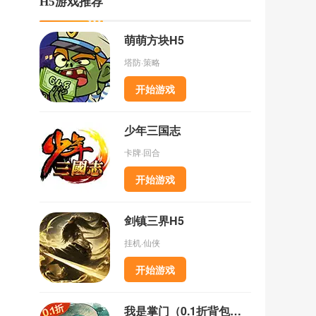
H5游戏推荐
萌萌方块H5
塔防·策略
开始游戏
少年三国志
卡牌·回合
开始游戏
剑镇三界H5
挂机·仙侠
开始游戏
我是掌门（0.1折背包乱斗）