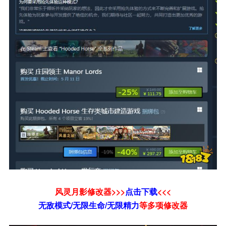
风灵月影修改器>>>
点击下载
<<<
无敌模式/无限生命/无限精力
等
多项修改器