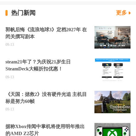
热门新闻
更多
郭帆后悔《流浪地球3》定档2027年 在
闭关撰写剧本
09-13
steam21年了？为庆祝21岁生日
SteamDeck大幅折扣优惠！
09-13
《天国：拯救2》没有硬件光追 主机目
标是努力60帧
09-13
据称Xbox传闻中掌机将使用明年推出
的AMD Z2芯片