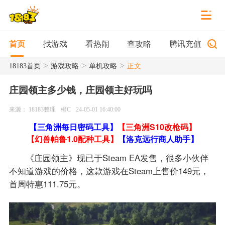
找游戏
看热闹
查攻略
腾讯充值
首页
>
>
>
18183首页
游戏攻略
单机攻略
正文
庄园领主多少钱，庄园领主好玩吗
来源： 18183整理
橙C
24-05-01 16:40:00
【三角洲每日密码工具】
【三角洲S10改枪码】
【幻兽帕鲁1.0配种工具】
【洛克远行商人助手】
《庄园领主》现已于Steam EA发售，很多小伙伴
不知道游戏的价格，这款游戏在Steam上售价149元，
首周特惠111.75元。