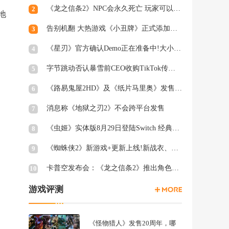
《龙之信条2》NPC会永久死亡 玩家可以出手进行保护
2
地
告别机翻 大热游戏《小丑牌》正式添加简体中文支持
3
《星刃》官方确认Demo正在准备中!大小或超16GB
4
字节跳动否认暴雪前CEO收购TikTok传言：假的!
5
《路易鬼屋2HD》及《纸片马里奥》发售日确定
6
消息称《地狱之刃2》不会跨平台发售
7
《虫姬》实体版8月29日登陆Switch 经典弹幕射击
8
《蜘蛛侠2》新游戏+更新上线!新战衣、终极关卡等
9
卡普空发布会：《龙之信条2》推出角色创建试玩工具
10
游戏评测
《怪物猎人》发售20周年，哪