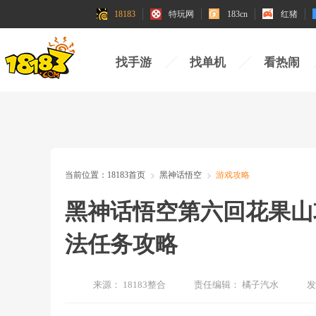
18183
特玩网
183cn
红猪
找手游
找单机
看热闹
当前位置：
18183首页
黑神话悟空
游戏攻略
黑神话悟空第六回花果山攻
法任务攻略
来源：
18183整合
责任编辑：
橘子汽水
发