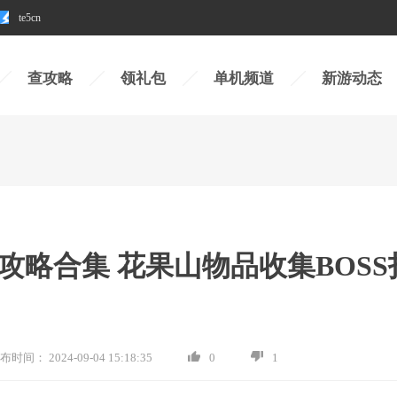
te5cn
查攻略
领礼包
单机频道
新游动态
略合集 花果山物品收集BOSS
布时间：
2024-09-04 15:18:35
0
1