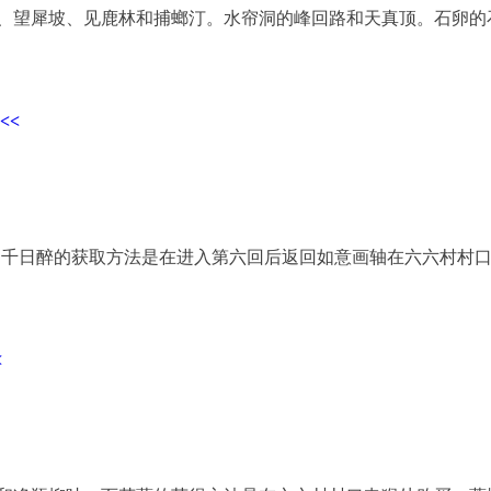
、望犀坡、见鹿林和捕螂汀。水帘洞的峰回路和天真顶。石卵的
<<
。千日醉的获取方法是在进入第六回后返回如意画轴在六六村村
<