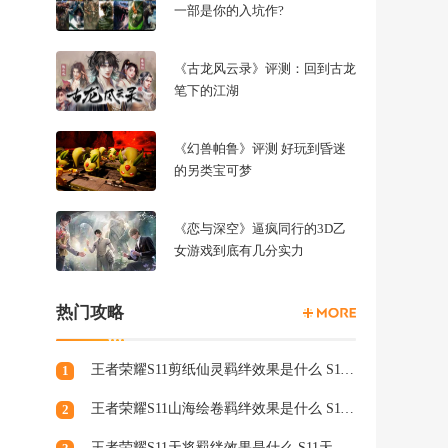
一部是你的入坑作?
《古龙风云录》评测：回到古龙
笔下的江湖
《幻兽帕鲁》评测 好玩到昏迷
的另类宝可梦
《恋与深空》逼疯同行的3D乙
女游戏到底有几分实力
热门攻略
王者荣耀S11剪纸仙灵羁绊效果是什么 S11剪纸仙灵羁绊介绍
1
王者荣耀S11山海绘卷羁绊效果是什么 S11山海绘卷羁绊介绍
2
王者荣耀S11天将羁绊效果是什么 S11天将羁绊介绍