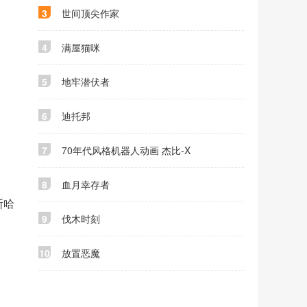
3
世间顶尖作家
4
满屋猫咪
5
地牢潜伏者
6
迪托邦
7
70年代风格机器人动画 杰比-X
8
血月幸存者
斯哈
9
伐木时刻
10
放置恶魔