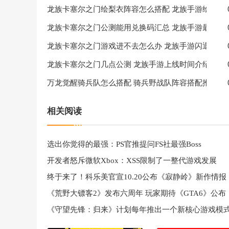
龙族卡塞尔之门绘梨衣阵容怎么搭配 龙族手游绘梨衣
龙族卡塞尔之门公测能用兑换码汇总 龙族手游最新兑
龙族卡塞尔之门游戏进不去怎么办 龙族手游闪退/黑
龙族卡塞尔之门几点公测 龙族手游上线时间介绍
万龙觉醒骑兵队怎么搭配 骑兵野战队阵容搭配推荐
相关阅读
选出你觉得的最强：PS官推提问FS社最强Boss
开发者怒斥微软Xbox：XSS限制了一整代游戏发展
终于来了！科乐美官宣10.20公布《寂静岭》新作情报
《荒野大镖客2》发布六周年 玩家期待《GTA6》公布
《守望先锋：归来》计划每年推出一个新核心游戏模