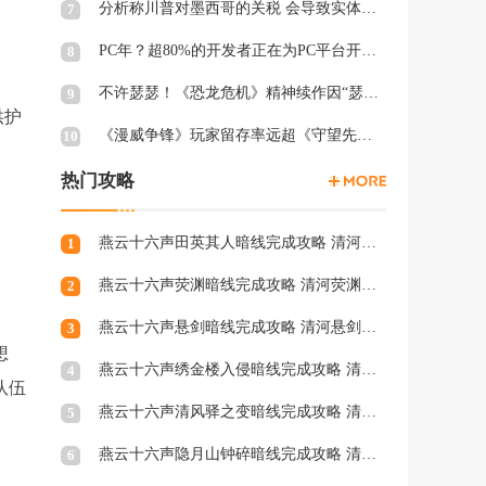
分析称川普对墨西哥的关税 会导致实体游戏价格上涨
7
PC年？超80%的开发者正在为PC平台开发游戏 NS2为8%
8
不许瑟瑟！《恐龙危机》精神续作因“瑟瑟Mod”拒绝登陆PC
9
供护
《漫威争锋》玩家留存率远超《守望先锋2》、《绝地潜兵2》等游戏
10
。
热门攻略
燕云十六声田英其人暗线完成攻略 清河田英其人暗涌怎么触发
1
燕云十六声荧渊暗线完成攻略 清河荧渊暗涌怎么触发
2
燕云十六声悬剑暗线完成攻略 清河悬剑暗涌怎么触发
3
想
燕云十六声绣金楼入侵暗线完成攻略 清河绣金楼入侵暗涌怎么触发
4
队伍
燕云十六声清风驿之变暗线完成攻略 清河清风驿之变暗涌怎么触发
5
燕云十六声隐月山钟碎暗线完成攻略 清河隐月山钟碎暗涌怎么触发
6