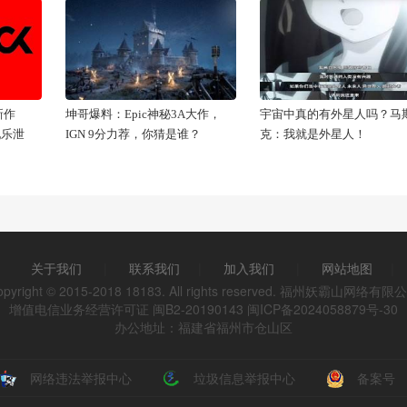
新作
坤哥爆料：Epic神秘3A大作，
宇宙中真的有外星人吗？马
配乐泄
IGN 9分力荐，你猜是谁？
克：我就是外星人！
关于我们
|
联系我们
|
加入我们
|
网站地图
|
opyright © 2015-2018 18183. All rights reserved. 福州妖霸山网络有限
增值电信业务经营许可证 闽B2-20190143
闽ICP备2024058879号-30
办公地址：福建省福州市仓山区
网络违法举报中心
垃圾信息举报中心
备案号