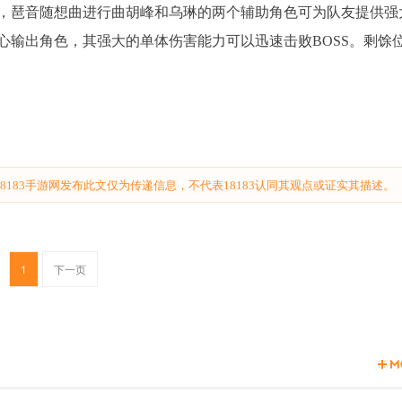
，琶音随想曲进行曲胡峰和乌琳的两个辅助角色可为队友提供强
心输出角色，其强大的单体伤害能力可以迅速击败BOSS。剩馀
183手游网发布此文仅为传递信息，不代表18183认同其观点或证实其描述。
1
下一页