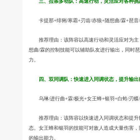
三、拉条多动队：高速行动，灵活应对各种挑
卡提那+绯猁/寒霜+刃齿/赤狼+随想曲/霖+琶音
推荐理由：该阵容以高速行动和灵活应对为主
想曲/霖的控制技能可以辅助队友进行输出，同时
力。
四、双同调队：快速进入同调状态，提升输出
乌琳/进行曲+霖/极光+女王蜂+银羽+白蛉/刃蝶
推荐理由：该阵容以快速进入同调状态和提升
态。女王蜂和银羽的技能可对敌人造成大量伤害，
的输出能力。