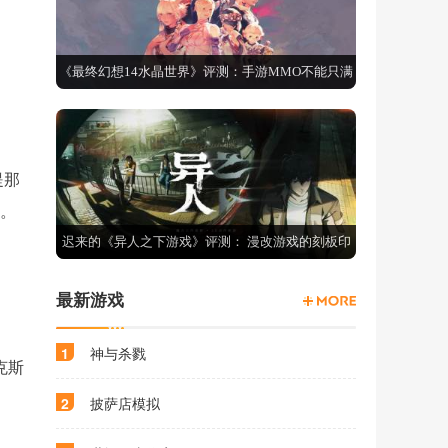
《最终幻想14水晶世界》评测：手游MMO不能只满
足于还原端游
提那
力。
迟来的《异人之下游戏》评测： 漫改游戏的刻板印
象如何推翻？
最新游戏
1
神与杀戮
克斯
2
披萨店模拟