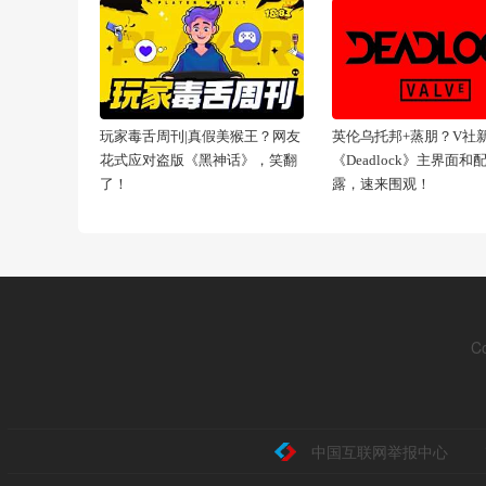
玩家毒舌周刊|真假美猴王？网友
英伦乌托邦+蒸朋？V社
花式应对盗版《黑神话》，笑翻
《Deadlock》主界面和
了！
露，速来围观！
C
中国互联网举报中心