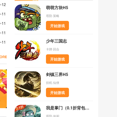
么获取
-12
萌萌方块H5
总
-11
塔防·策略
-11
开始游戏
-11
少年三国志
推荐
-11
卡牌·回合
开始游戏
剑镇三界H5
挂机·仙侠
开始游戏
我是掌门（0.1折背包乱斗）
塔防·休闲