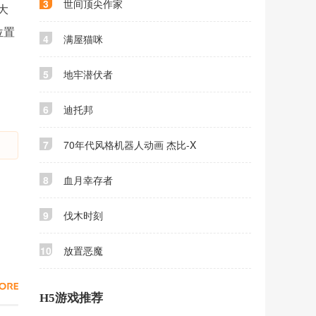
3
世间顶尖作家
大
位置
4
满屋猫咪
5
地牢潜伏者
6
迪托邦
7
70年代风格机器人动画 杰比-X
8
血月幸存者
9
伐木时刻
10
放置恶魔
H5游戏推荐