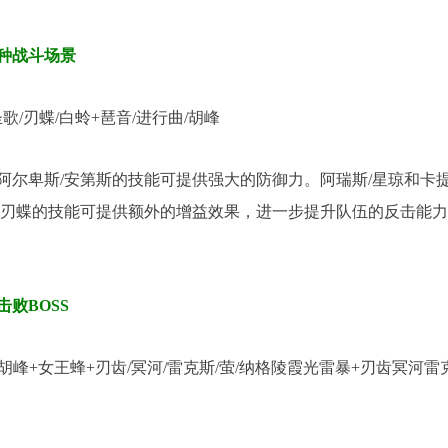
种战斗场景
歌/刃蝶/白蛉+琶音/进行曲/胡峰
阿尔卑斯/安第斯的技能可提供强大的防御力。阿瑞斯/星琼和卡
歌刃蝶的技能可提供额外的增益效果，进一步提升队伍的反击能
败BOSS
/胡峰+女王蜂+刃齿/冥河/雷克斯/萤/纳格陵霞光雷暴+刃齿冥河雷