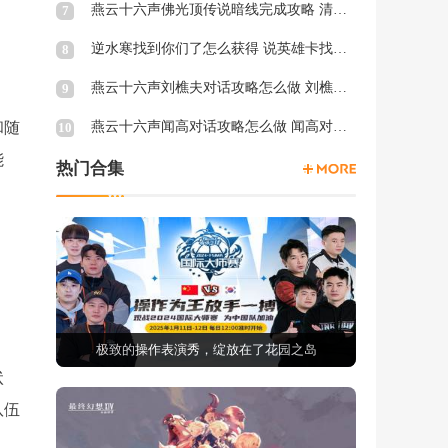
燕云十六声佛光顶传说暗线完成攻略 清河佛光顶传说暗涌怎么触发
7
逆水寒找到你们了怎么获得 说英雄卡找到你们了获得方法
8
燕云十六声刘樵夫对话攻略怎么做 刘樵夫对话结交攻略一览
9
和随
燕云十六声闻高对话攻略怎么做 闻高对话结交攻略一览
10
能
热门合集
极致的操作表演秀，绽放在了花园之岛
状
队伍