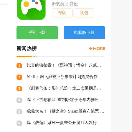
游戏类型:其他
专区
礼包
手机下载
电脑版下载
新闻热榜
比真的猪都贵！《黑神话：悟空》八戒手办开订：根根分明的猪毛
1
Netflix 网飞游戏业务未来计划拓展合作和家庭类游戏
2
《刺客信条：影》总监：第二次延期是因为屋顶太复杂
3
曝《上古卷轴4》重制版将于今年内推出 虚幻5加持
4
鼎鼎大名！《缘之空》Steam版宣布跳票 将延期至2月28日发售
5
爆《战锤》系列一款未公开游戏因发行商撤资而夭折，开发被迫中断
6