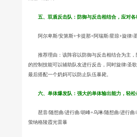
五、双盾反击队：防御与反击相结合，应对各
阿尔卑斯/安第斯+卡提那+阿瑞斯/星琼+旋律/圣
推荐理由：该阵容以防御与反击相结合为主，
的控制技能可以辅助队友进行反击，同时旋律/圣
最后搭配一个奶妈可以防止队伍暴毙。
六、单体爆发队：强大的单体输出能力，轻松击
琶音/随想曲/进行曲/胡峰+乌琳/随想曲/进行曲
萤纳格陵霞光雷暴