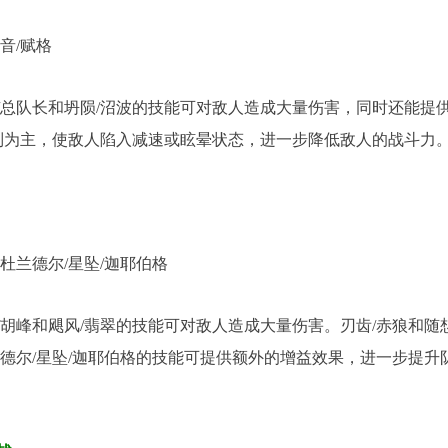
琶音/赋格
/总队长和坍陨/沼波的技能可对敌人造成大量伤害，同时还能提
控制为主，使敌人陷入减速或眩晕状态，进一步降低敌人的战斗力
+杜兰德尔/星坠/迦耶伯格
胡峰和飓风/翡翠的技能可对敌人造成大量伤害。刃齿/赤狼和随
德尔/星坠/迦耶伯格的技能可提供额外的增益效果，进一步提升