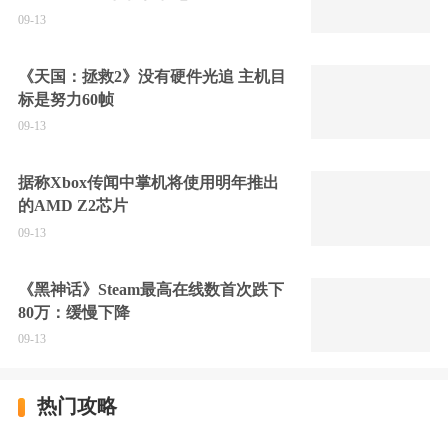
09-13
《天国：拯救2》没有硬件光追 主机目
标是努力60帧
09-13
据称Xbox传闻中掌机将使用明年推出
的AMD Z2芯片
09-13
《黑神话》Steam最高在线数首次跌下
80万：缓慢下降
09-13
热门攻略