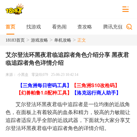
找游戏
看热闹
查攻略
腾讯充值
首页
>
>
>
18183首页
游戏攻略
单机攻略
正文
艾尔登法环黑夜君临追踪者角色介绍分享 黑夜君
临追踪者角色详情介绍
来源： 小黑盒
零柒玖079
25-06-23 10:42:14
【三角洲每日密码工具】
【三角洲S10改枪码】
【幻兽帕鲁1.0配种工具】
【洛克远行商人助手】
艾尔登法环黑夜君临中追踪者是一位均衡的近战角
色，在面板上有着较高的血条和精力，较高的力敏能让
追踪者适应几乎全部的近战武器，下面就为大家分享艾
尔登法环黑夜君临中追踪者角色的详情介绍。