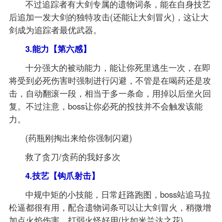
不过追踪者有大剑专属的遗物词条，能在自身技艺
后追加一发大剑的独特攻击(还能让大剑冒火)，这让大
剑成为追踪者最优武器。
3.能力【第六感】
十分强大的被动能力，能让你死里逃生一次，在即
将受到必死伤害时强制进行闪避，不管是在喝药还是攻
击，自动翻滚一段，相当于多一条命，用掉以后坐火回
复。不过注意，boss让你必死的投技并不会触发该能
力。
(药瓶刚掏出来给你强制闪避)
救了贪刀/贪药的我好多次
4.技艺【钩爪射击】
中规中矩的小技能，日常赶路跑图，boss站追马拉
松逼都很有用，配合遗物词条可以让大剑冒火，稍微增
加点火焰伤害，打弱火怪好用(比如米兰达之花)