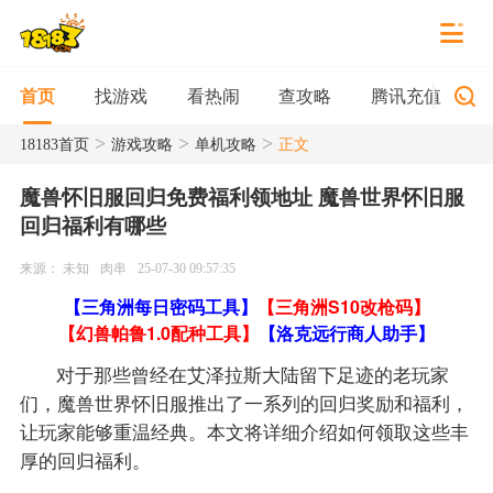
找游戏
看热闹
查攻略
腾讯充值
首页
>
>
>
18183首页
游戏攻略
单机攻略
正文
魔兽怀旧服回归免费福利领地址 魔兽世界怀旧服
回归福利有哪些
来源： 未知
肉串
25-07-30 09:57:35
【三角洲每日密码工具】
【三角洲S10改枪码】
【幻兽帕鲁1.0配种工具】
【洛克远行商人助手】
对于那些曾经在艾泽拉斯大陆留下足迹的老玩家
们，魔兽世界怀旧服推出了一系列的回归奖励和福利，
让玩家能够重温经典。本文将详细介绍如何领取这些丰
厚的回归福利。