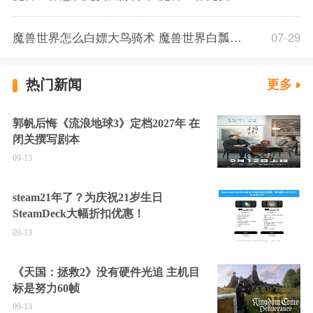
魔兽世界怎么白嫖大鸟骑术 魔兽世界白瓢大鸟骑术方法介绍
07-29
热门新闻
更多
郭帆后悔《流浪地球3》定档2027年 在
闭关撰写剧本
09-13
steam21年了？为庆祝21岁生日
SteamDeck大幅折扣优惠！
09-13
《天国：拯救2》没有硬件光追 主机目
标是努力60帧
09-13