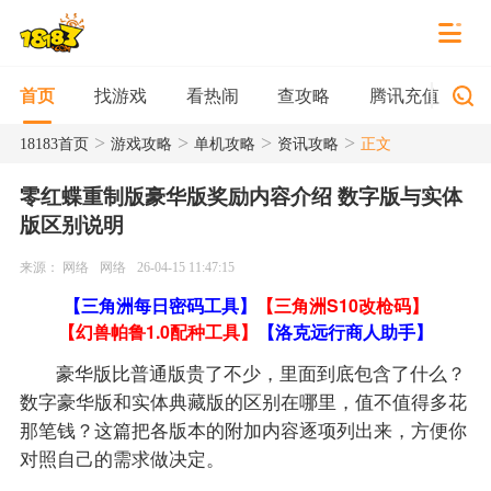
找游戏
看热闹
查攻略
腾讯充值
首页
>
>
>
>
18183首页
游戏攻略
单机攻略
资讯攻略
正文
零红蝶重制版豪华版奖励内容介绍 数字版与实体
版区别说明
来源： 网络
网络
26-04-15 11:47:15
【三角洲每日密码工具】
【三角洲S10改枪码】
【幻兽帕鲁1.0配种工具】
【洛克远行商人助手】
豪华版比普通版贵了不少，里面到底包含了什么？
数字豪华版和实体典藏版的区别在哪里，值不值得多花
那笔钱？这篇把各版本的附加内容逐项列出来，方便你
对照自己的需求做决定。