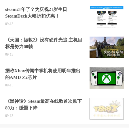
steam21年了？为庆祝21岁生日
SteamDeck大幅折扣优惠！
09-13
《天国：拯救2》没有硬件光追 主机目
标是努力60帧
09-13
据称Xbox传闻中掌机将使用明年推出
的AMD Z2芯片
09-13
《黑神话》Steam最高在线数首次跌下
80万：缓慢下降
09-13