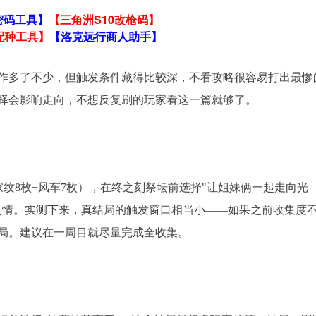
密码工具】
【三角洲S10改枪码】
配种工具】
【洛克远行商人助手】
作多了不少，但触发条件藏得比较深，不看攻略很容易打出最惨
择会影响走向，不想反复刷的玩家看这一篇就够了。
家纹8枚+风车7枚），在终之刻祭坛前选择"让姐妹俩一起走向光
剧情。实测下来，真结局的触发窗口相当小——如果之前收集度
局。建议在一周目就尽量完成全收集。