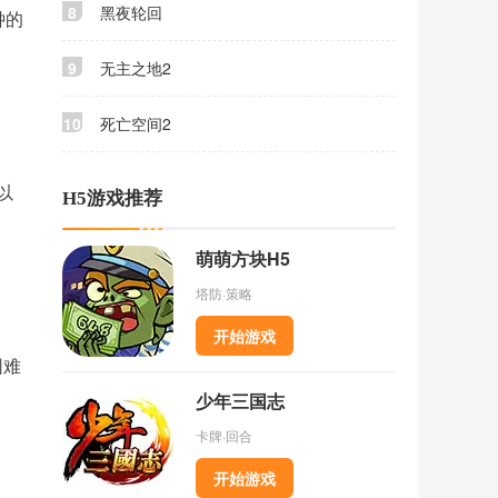
8
黑夜轮回
钟的
9
无主之地2
10
死亡空间2
以
H5游戏推荐
萌萌方块H5
塔防·策略
开始游戏
困难
少年三国志
卡牌·回合
开始游戏