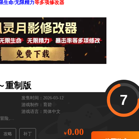
限生命/无限精力
等
多项修改器
～重制版
7
发售时间：2026-03-12
游戏制作：
育碧
游戏语言：
简体中文
冒险,
3D画面,
支持手柄
0.00
攻略
补丁