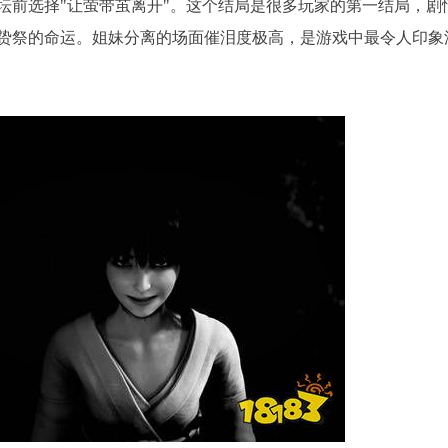
坛前选择"让萤带茧离开"。这个结局是很多玩家的第一结局，剧
贽祭的命运。姐妹分离的场面催泪度极高，是游戏中最令人印象