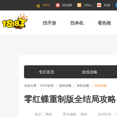
18183
特玩网
183cn
红猪
找手游
找单机
看热闹
专区首页
游戏攻略
当前位置：
18183首页
游戏攻略
单机攻略
资讯攻略
零红蝶重制版全结局攻略
来源：
网络
责任编辑：
网络
发布时间：
2