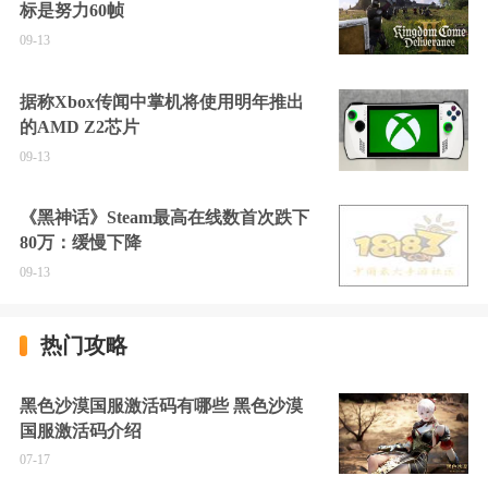
标是努力60帧
09-13
据称Xbox传闻中掌机将使用明年推出
的AMD Z2芯片
09-13
《黑神话》Steam最高在线数首次跌下
80万：缓慢下降
09-13
热门攻略
黑色沙漠国服激活码有哪些 黑色沙漠
国服激活码介绍
07-17