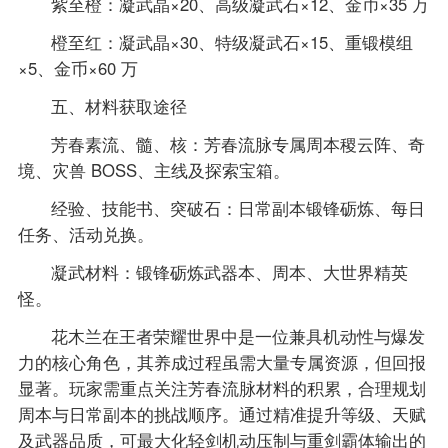
紫至橙：凝武晶×20、高级凝武石×12、金币×35 万
橙至红：凝武晶×30、特级凝武石×15、重锻模组
×5、金币×60 万
五、材料获取途径
芳春素流、髓、核：芳春流脉专属周本稷云阵、奇
境、灾兽 BOSS、主线及探索宝箱。
经验、技能书、突破石：日常副本锻锋砺炼、每日
任务、活动兑换。
凝武材料：锻锋砺炼武器本、周本、大世界精英
怪。
花木兰在王者荣耀世界中是一位兼具机动性与爆发
力的核心角色，其养成过程虽需大量专属资源，但回报
显著。玩家需重点关注芳春流脉材料的积累，合理规划
周本与日常副本的挑战顺序。通过精准提升等级、天赋
及武器品质，可最大化轻剑机动压制与重剑霸体输出的