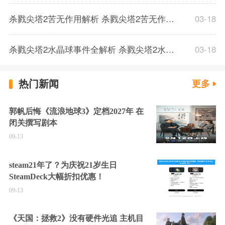
杀戮尖塔2苦无作用解析 杀戮尖塔2苦无作用介绍一览
03-18
杀戮尖塔2水晶球事件全解析 杀戮尖塔2水晶球事件介绍一览
03-18
热门新闻
更多
郭帆后悔《流浪地球3》定档2027年 在
闭关撰写剧本
09-13
steam21年了？为庆祝21岁生日
SteamDeck大幅折扣优惠！
09-13
《天国：拯救2》没有硬件光追 主机目