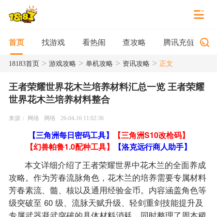
找游戏
看热闹
查攻略
腾讯充值
首页
>
>
>
>
18183首页
游戏攻略
单机攻略
资讯攻略
正文
王者荣耀世界花木兰培养材料汇总一览 王者荣耀
世界花木兰培养材料整合
来源： 网络
网络
26-04-16 11:02:36
【三角洲每日密码工具】
【三角洲S10改枪码】
【幻兽帕鲁1.0配种工具】
【洛克远行商人助手】
本文详细介绍了王者荣耀世界中花木兰的全面养成
攻略。作为芳春流脉角色，花木兰的培养需要专属材料
芳春素流、髓、核以及通用经验金币。内容涵盖角色等
级突破至 60 级、流脉天赋升级、轻剑重剑技能提升及
专属武器凝武突破的具体材料消耗。同时整理了周本稷