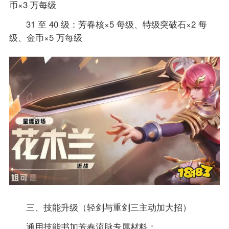
币×3 万每级
31 至 40 级：芳春核×5 每级、特级突破石×2 每
级、金币×5 万每级
三、技能升级（轻剑与重剑三主动加大招）
通用技能书加芳春流脉专属材料：