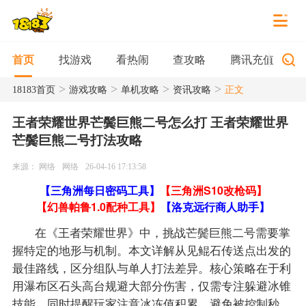
找游戏
看热闹
查攻略
腾讯充值
首页
>
>
>
>
18183首页
游戏攻略
单机攻略
资讯攻略
正文
王者荣耀世界芒鬓巨熊二号怎么打 王者荣耀世界
芒鬓巨熊二号打法攻略
来源： 网络
网络
26-04-16 17:13:58
【三角洲每日密码工具】
【三角洲S10改枪码】
【幻兽帕鲁1.0配种工具】
【洛克远行商人助手】
在《王者荣耀世界》中，挑战芒鬓巨熊二号需要掌
握特定的地形与机制。本文详解从见鲲石传送点出发的
最佳路线，区分组队与单人打法差异。核心策略在于利
用瀑布区石头高台规避大部分伤害，仅需专注躲避冰锥
技能。同时提醒玩家注意冰冻值积累，避免被控制秒