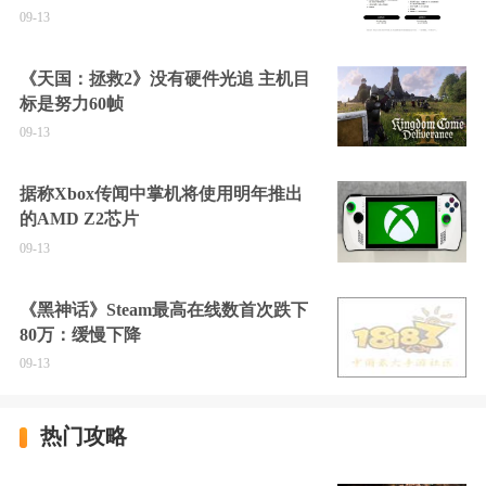
09-13
《天国：拯救2》没有硬件光追 主机目
标是努力60帧
09-13
据称Xbox传闻中掌机将使用明年推出
的AMD Z2芯片
09-13
《黑神话》Steam最高在线数首次跌下
80万：缓慢下降
09-13
热门攻略