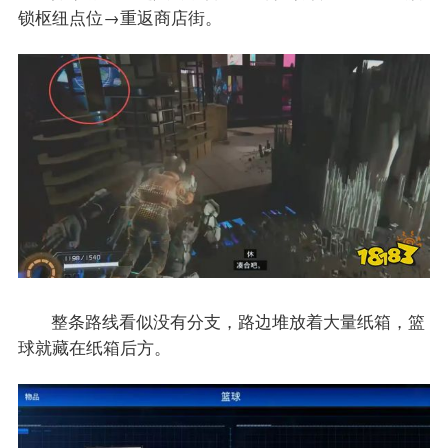
锁枢纽点位→重返商店街。
整条路线看似没有分支，路边堆放着大量纸箱，篮
球就藏在纸箱后方。