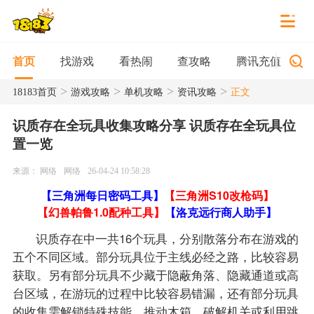
找游戏
看热闹
查攻略
腾讯充值
首页
>
>
>
>
18183首页
游戏攻略
单机攻略
资讯攻略
正文
识质存在全玩具收集攻略分享 识质存在全玩具位
置一览
来源： 网络
网络
26-04-24 10:58:28
【三角洲每日密码工具】
【三角洲S10改枪码】
【幻兽帕鲁1.0配种工具】
【洛克远行商人助手】
识质存在中一共16个玩具，分别散落分布在游戏的
五个不同区域。部分玩具位于主线必经之路，比较容易
获取。另有部分玩具不少藏于隐蔽角落、隐藏通道或高
台区域，在游玩的过程中比较容易错漏，还有部分玩具
的收集需解锁特殊技能、推动木箱、破解机关或利用跳