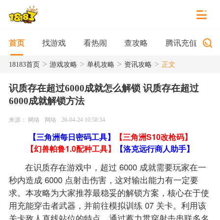
找游戏
看热闹
查攻略
腾讯充值
首页
>
>
>
>
18183首页
游戏攻略
单机攻略
资讯攻略
正文
识质存在超过6000成就怎么解锁 识质存在超过
6000成就解锁方法
来源： 网络
网络
26-04-24 10:58:34
【三角洲每日密码工具】
【三角洲S10改枪码】
【幻兽帕鲁1.0配种工具】
【洛克远行商人助手】
在识质存在游戏中，超过 6000 成就需要玩家在一
秒内造成 6000 点射击伤害，这对输出能力有一定要
求。本攻略为大家推荐最稳妥的解锁方案，核心在于使
用充能穿击者武器，并前往模拟训练 07 关卡。利用该
关卡敌人直线站位的特点，通过蓄力贯穿射击串联多名