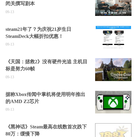
闭关撰写剧本
09-13
steam21年了？为庆祝21岁生日
SteamDeck大幅折扣优惠！
09-13
《天国：拯救2》没有硬件光追 主机目
标是努力60帧
09-13
据称Xbox传闻中掌机将使用明年推出
的AMD Z2芯片
09-13
《黑神话》Steam最高在线数首次跌下
80万：缓慢下降