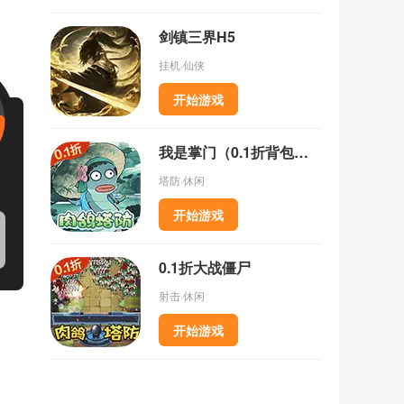
剑镇三界H5
挂机·仙侠
开始游戏
我是掌门（0.1折背包乱斗）
塔防·休闲
开始游戏
0.1折大战僵尸
射击·休闲
开始游戏