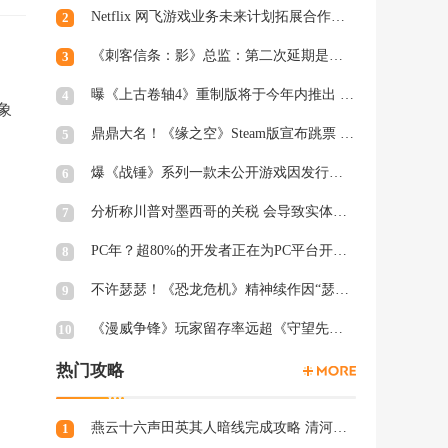
Netflix 网飞游戏业务未来计划拓展合作和家庭类游戏
2
《刺客信条：影》总监：第二次延期是因为屋顶太复杂
3
曝《上古卷轴4》重制版将于今年内推出 虚幻5加持
4
象
鼎鼎大名！《缘之空》Steam版宣布跳票 将延期至2月28日发售
5
爆《战锤》系列一款未公开游戏因发行商撤资而夭折，开发被迫中断
6
分析称川普对墨西哥的关税 会导致实体游戏价格上涨
7
PC年？超80%的开发者正在为PC平台开发游戏 NS2为8%
8
不许瑟瑟！《恐龙危机》精神续作因“瑟瑟Mod”拒绝登陆PC
9
《漫威争锋》玩家留存率远超《守望先锋2》、《绝地潜兵2》等游戏
10
热门攻略
燕云十六声田英其人暗线完成攻略 清河田英其人暗涌怎么触发
1