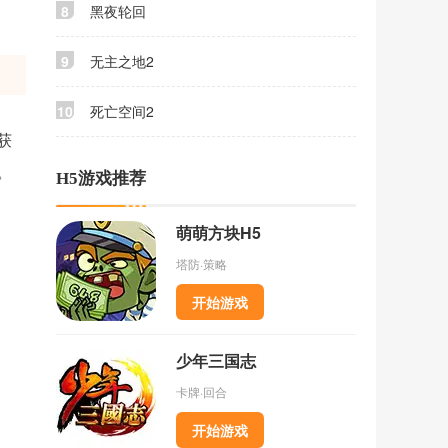
8
黑夜轮回
9
无主之地2
10
死亡空间2
获
。
H5游戏推荐
萌萌方块H5
塔防·策略
开始游戏
少年三国志
卡牌·回合
开始游戏