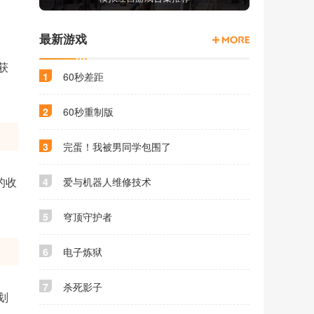
最新游戏
获
1
60秒差距
2
60秒重制版
3
完蛋！我被男同学包围了
4
爱与机器人维修技术
的收
5
穹顶守护者
6
电子炼狱
7
杀死影子
划