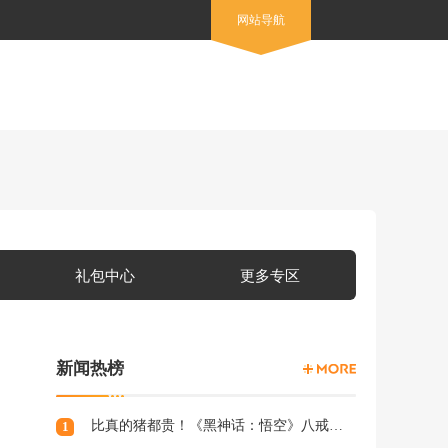
网站导航
礼包中心
更多专区
新闻热榜
比真的猪都贵！《黑神话：悟空》八戒手办开订：根根分明的猪毛
1