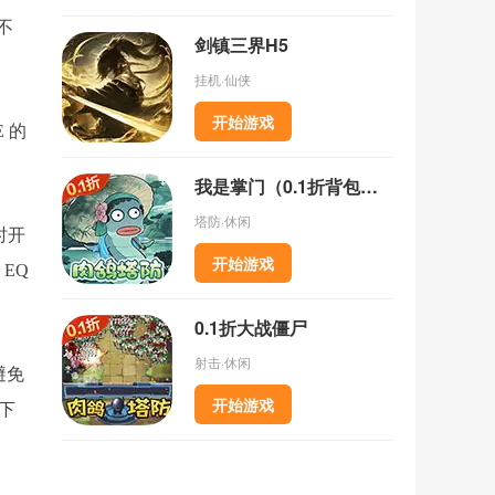
不
剑镇三界H5
挂机·仙侠
开始游戏
 的
我是掌门（0.1折背包乱斗）
塔防·休闲
时开
开始游戏
 EQ
0.1折大战僵尸
射击·休闲
避免
开始游戏
下