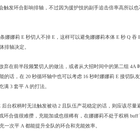
会触发环合影响排轴，不过因为援护技的副手追击倍率高所以也
娜娜莉 E 秒切人不掉 E，这样可以避免娜娜莉本体 E 秒 Q 吞 E
具体排轴决定。
弃在前半段频繁切人的做法，或者从大招时间中的第二组 4A 
的话，在 20 秒循环轴中也可以考虑 16 秒时娜娜莉 E 接切队友
吃满 3 套平 A 的打法。
切 E 后台权柄时无法触发被动 2 且队伍产花稳定的话，则应该尽量
戏环合值很难攒，充能加成也很稀有，在娜娜莉不处于权柄 buff 
补充一次平 A 都能提升全队的环合和充能效率。