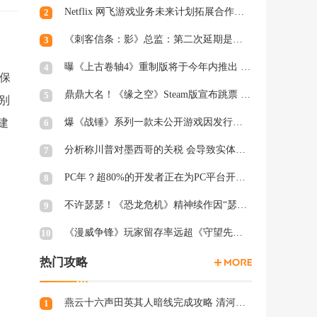
Netflix 网飞游戏业务未来计划拓展合作和家庭类游戏
2
《刺客信条：影》总监：第二次延期是因为屋顶太复杂
3
曝《上古卷轴4》重制版将于今年内推出 虚幻5加持
4
人保
鼎鼎大名！《缘之空》Steam版宣布跳票 将延期至2月28日发售
5
别
建
爆《战锤》系列一款未公开游戏因发行商撤资而夭折，开发被迫中断
6
分析称川普对墨西哥的关税 会导致实体游戏价格上涨
7
PC年？超80%的开发者正在为PC平台开发游戏 NS2为8%
8
不许瑟瑟！《恐龙危机》精神续作因“瑟瑟Mod”拒绝登陆PC
9
《漫威争锋》玩家留存率远超《守望先锋2》、《绝地潜兵2》等游戏
10
热门攻略
燕云十六声田英其人暗线完成攻略 清河田英其人暗涌怎么触发
1