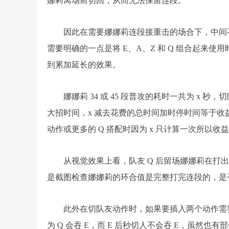
娜莉离场前切回，从而无法保留连段。
因此在需要娜娜莉连段接重击的场合下，中间
需要明确的一点是将 E、A、Z 和 Q 组合起来
到累加延长的效果。
娜娜莉 34 或 45 段普攻的耗时一共为 x
大招时间，x 减去花费的总时间加时停时间等于收益
动作或更多的 Q 搭配时因为 x 只计算一次所以收
从视觉效果上看，队友 Q 后留场娜娜莉在
是截图检查娜娜莉的环合值是完整打完连段的，是
此外在切队友动作时，如果要插入两个动作需
为 Q 会吞 E，而 E 后秒切人不会吞 E，虽然也