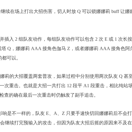
莉会继续在场上打出大招伤害，切人时放 Q 可以锁娜娜莉 buff 让娜
插入 2 组队友动作，每组队友动作可以包含 2 次 E 或 1 次长
色贝塔 Q，娜娜莉 AAA 接角色伽马 Z，或者娜娜莉 AAA 接角色阿
类的都可以。
娜娜莉的大招覆盖两套普攻，如果过程中分别使用两次队友 Q 甚
接一次重击。也就是大招一共打出 12 段平 A1 段重击，相比纯站
，录屏检查的确在最后一次重击时仍触发了副手追击。
轴影响是不一样的，队友 E、A、Z 只要手速快切回娜娜莉后不会
莉会继续打完预输入的攻击，但因为队友大招后摇的原因来不及