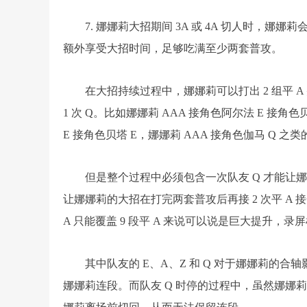
7. 娜娜莉大招期间 3A 或 4A 切人时，娜娜
额外享受大招时间，足够吃满至少两套普攻。
在大招持续过程中，娜娜莉可以打出 2 组平 A 并
1 次 Q。比如娜娜莉 AAA 接角色阿尔法 E 接角
E 接角色贝塔 E，娜娜莉 AAA 接角色伽马 Q 之
但是整个过程中必须包含一次队友 Q 才能让
让娜娜莉的大招在打完两套普攻后再接 2 次平 A 
A 只能覆盖 9 段平 A 来说可以说是巨大提升
其中队友的 E、A、Z 和 Q 对于娜娜莉的合
娜娜莉连段。而队友 Q 时停的过程中，虽然娜娜