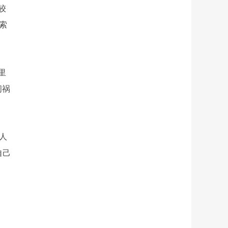
较
索
里
闯祸
人
自己