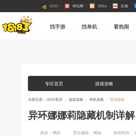
18183
特玩网
183cn
红猪
找手游
找单机
看热闹
专区首页
游戏攻略
当前位置：
18183首页
游戏攻略
单机攻略
资讯攻略
异环娜娜莉隐藏机制详解
来源：
网络
责任编辑：
网络
发布时间：
2