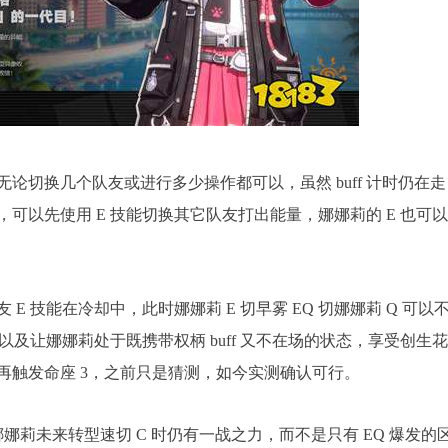
ff，无论切换几个队友或进行多少操作都可以，虽然 buff 计时仍在走
可以先使用 E 技能切换其它队友打出能量，娜娜莉的 E 也可
E 技能在冷却中，此时娜娜莉 E 切早雾 EQ 切娜娜莉 Q 可以
以及让娜娜莉处于既携带权柄 buff 又不在场的状态，享受创生
果再触发命座 3，之前只是猜测，如今实测确认可行。
娜娜莉未来转型速切 C 时仍有一战之力，而不是只有 EQ 爆发的