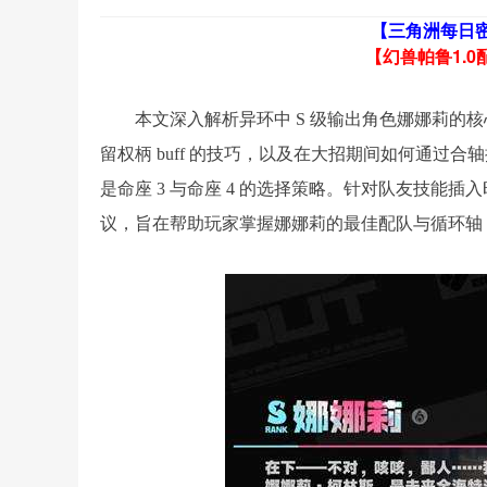
【三角洲每日
【幻兽帕鲁1.0
本文深入解析异环中 S 级输出角色娜娜莉的
留权柄 buff 的技巧，以及在大招期间如何通
是命座 3 与命座 4 的选择策略。针对队友技
议，旨在帮助玩家掌握娜娜莉的最佳配队与循环轴