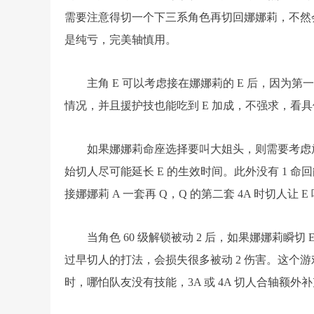
需要注意得切一个下三系角色再切回娜娜莉，不然
是纯亏，完美轴慎用。
主角 E 可以考虑接在娜娜莉的 E 后，因为第一条
情况，并且援护技也能吃到 E 加成，不强求，看
如果娜娜莉命座选择要叫大姐头，则需要考虑放
始切人尽可能延长 E 的生效时间。此外没有 1 命回能
接娜娜莉 A 一套再 Q，Q 的第二套 4A 时切人让 E 
当角色 60 级解锁被动 2 后，如果娜娜莉瞬
过早切人的打法，会损失很多被动 2 伤害。这个游
时，哪怕队友没有技能，3A 或 4A 切人合轴额外