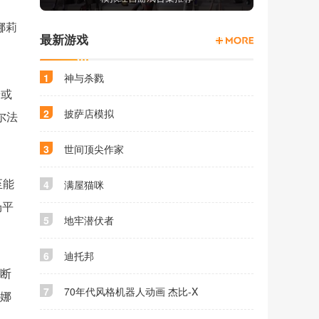
娜莉
最新游戏
1
神与杀戮
按或
2
披萨店模拟
尔法
3
世间顶尖作家
4
满屋猫咪
至能
场平
5
地牢潜伏者
6
迪托邦
打断
7
70年代风格机器人动画 杰比-X
在娜