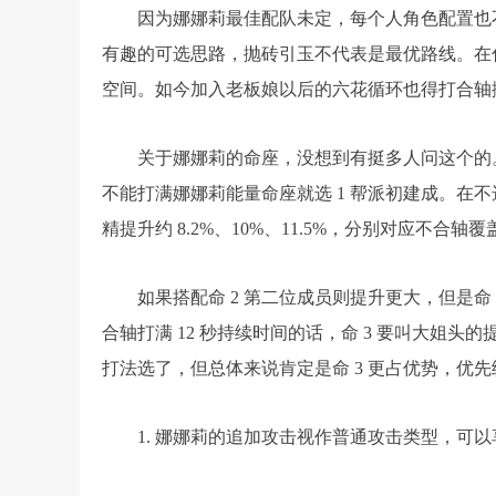
因为娜娜莉最佳配队未定，每个人角色配置也
有趣的可选思路，抛砖引玉不代表是最优路线。在什
空间。如今加入老板娘以后的六花循环也得打合轴
关于娜娜莉的命座，没想到有挺多人问这个的。一
不能打满娜娜莉能量命座就选 1 帮派初建成。在不选命 
精提升约 8.2%、10%、11.5%，分别对应不合轴覆盖 
如果搭配命 2 第二位成员则提升更大，但是命
合轴打满 12 秒持续时间的话，命 3 要叫大姐头的提
打法选了，但总体来说肯定是命 3 更占优势，优先级
1. 娜娜莉的追加攻击视作普通攻击类型，可