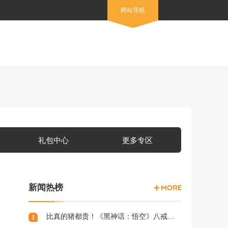
网站导航
礼包中心
更多专区
新闻热榜
比真的猪都贵！《黑神话：悟空》八戒手办开订：根根分明的猪毛
1