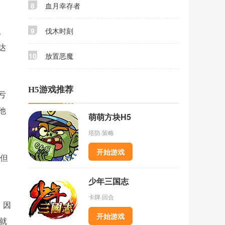
8
血月幸存者
9
伐木时刻
。
达
10
放置恶魔
H5游戏推荐
亏
他
萌萌方块H5
塔防·策略
开始游戏
，但
少年三国志
卡牌·回合
，因
开始游戏
，就