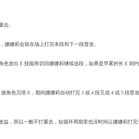
重击。
切人，娜娜莉会留在场上打完本段和下一段普攻。
角色放出 E 技能再切回娜娜莉继续连段，如果是早雾的长 E 则
E 接角色贝塔 E，期间娜娜莉自动打完 3 或 4 段又或 4 或 5 段普
轴收益，所以一般不打重击，短循环周期里也没时间让娜娜莉打完