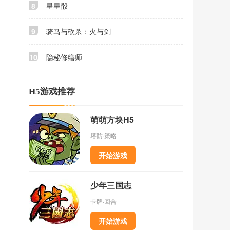
8
星星骰
9
骑马与砍杀：火与剑
10
隐秘修缮师
H5游戏推荐
萌萌方块H5
塔防·策略
开始游戏
少年三国志
卡牌·回合
开始游戏