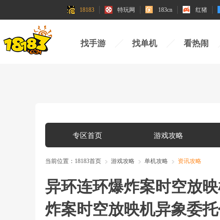
18183
特玩网
183cn
红猪
找手游
找单机
看热闹
专区首页
游戏攻略
当前位置：
18183首页
游戏攻略
单机攻略
资讯攻略
异环连环爆炸案时空放映
炸案时空放映机异象委托