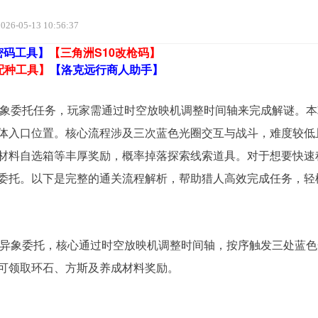
026-05-13 10:56:37
密码工具】
【三角洲S10改枪码】
配种工具】
【洛克远行商人助手】
 的异象委托任务，玩家需通过时空放映机调整时间轴来完成解谜。
体入口位置。核心流程涉及三次蓝色光圈交互与战斗，难度较低
材料自选箱等丰厚奖励，概率掉落探索线索道具。对于想要快速
委托。以下是完整的通关流程解析，帮助猎人高效完成任务，轻
 编号异象委托，核心通过时空放映机调整时间轴，按序触发三处蓝
可领取环石、方斯及养成材料奖励。