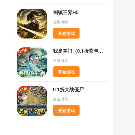
剑镇三界H5
挂机·仙侠
开始游戏
我是掌门（0.1折背包乱斗）
塔防·休闲
开始游戏
0.1折大战僵尸
射击·休闲
开始游戏