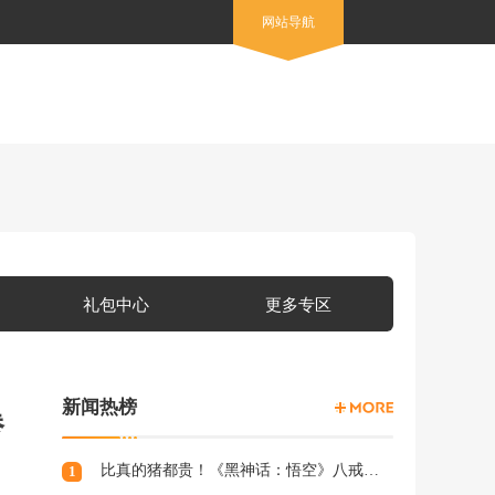
网站导航
礼包中心
更多专区
新闻热榜
爆
比真的猪都贵！《黑神话：悟空》八戒手办开订：根根分明的猪毛
1