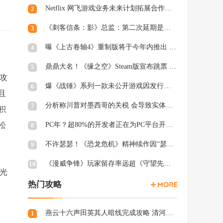
Netflix 网飞游戏业务未来计划拓展合作和家庭类游戏
2
《刺客信条：影》总监：第二次延期是因为屋顶太复杂
3
曝《上古卷轴4》重制版将于今年内推出 虚幻5加持
4
鼎鼎大名！《缘之空》Steam版宣布跳票 将延期至2月28日发售
5
本攻
爆《战锤》系列一款未公开游戏因发行商撤资而夭折，开发被迫中断
6
且
分析称川普对墨西哥的关税 会导致实体游戏价格上涨
7
积
松
PC年？超80%的开发者正在为PC平台开发游戏 NS2为8%
8
不许瑟瑟！《恐龙危机》精神续作因“瑟瑟Mod”拒绝登陆PC
9
《漫威争锋》玩家留存率远超《守望先锋2》、《绝地潜兵2》等游戏
10
色光
热门攻略
燕云十六声田英其人暗线完成攻略 清河田英其人暗涌怎么触发
1