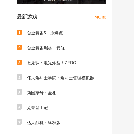
最新游戏
1
合金装备5：原爆点
2
合金装备崛起：复仇
3
七龙珠：电光炸裂！ZERO
4
伟大角斗士学院：角斗士管理模拟器
5
新国家号：圣礼
6
芜菁登山记
7
达人战机：终极版