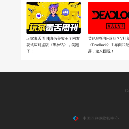
玩家毒舌周刊|真假美猴王？网友
英伦乌托邦+蒸朋？V社
花式应对盗版《黑神话》，笑翻
《Deadlock》主界面和
了！
露，速来围观！
C
中国互联网举报中心