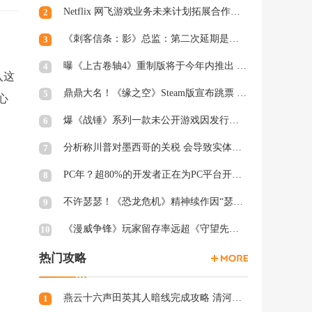
Netflix 网飞游戏业务未来计划拓展合作和家庭类游戏
2
《刺客信条：影》总监：第二次延期是因为屋顶太复杂
3
曝《上古卷轴4》重制版将于今年内推出 虚幻5加持
4
入这
鼎鼎大名！《缘之空》Steam版宣布跳票 将延期至2月28日发售
5
心
爆《战锤》系列一款未公开游戏因发行商撤资而夭折，开发被迫中断
6
分析称川普对墨西哥的关税 会导致实体游戏价格上涨
7
PC年？超80%的开发者正在为PC平台开发游戏 NS2为8%
8
不许瑟瑟！《恐龙危机》精神续作因“瑟瑟Mod”拒绝登陆PC
9
《漫威争锋》玩家留存率远超《守望先锋2》、《绝地潜兵2》等游戏
10
热门攻略
燕云十六声田英其人暗线完成攻略 清河田英其人暗涌怎么触发
1