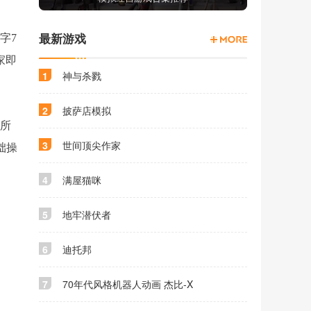
字7
最新游戏
家即
1
神与杀戮
2
披萨店模拟
。所
3
世间顶尖作家
础操
4
满屋猫咪
5
地牢潜伏者
6
迪托邦
7
70年代风格机器人动画 杰比-X