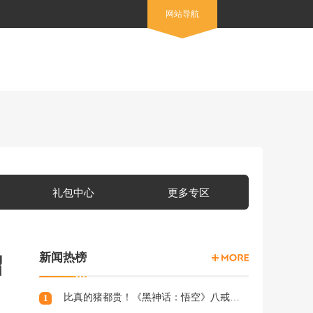
网站导航
礼包中心
更多专区
新闻热榜
绍
比真的猪都贵！《黑神话：悟空》八戒手办开订：根根分明的猪毛
1