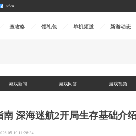
te5cn
查攻略
领礼包
单机频道
新游动态
游戏新闻
游戏问答
游戏视频
指南 深海迷航2开局生存基础介
026-05-19 11:28:34