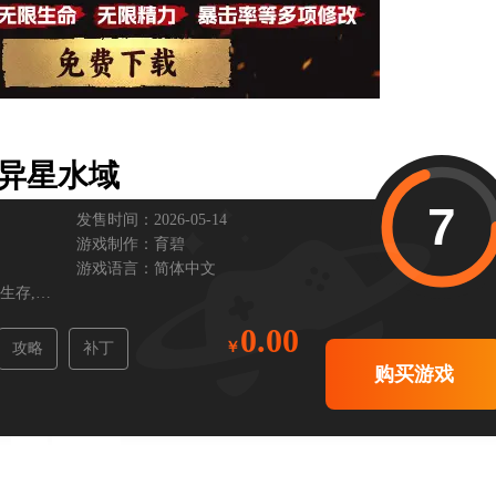
2异星水域
7
发售时间：2026-05-14
游戏制作：
育碧
游戏语言：
简体中文
生存,
科幻,
休闲,
沙盒,
第一人称,
心理恐怖,
探索,
冒险,
氛围,
基地建设
0.00
攻略
补丁
购买游戏