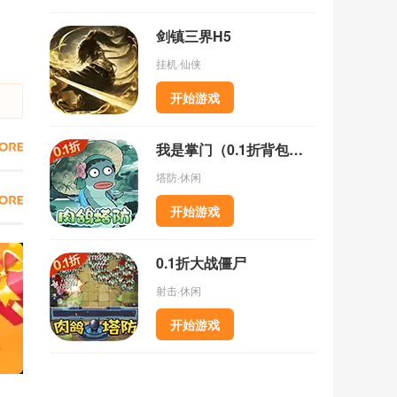
剑镇三界H5
挂机·仙侠
开始游戏
我是掌门（0.1折背包乱斗）
塔防·休闲
开始游戏
0.1折大战僵尸
射击·休闲
开始游戏