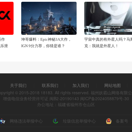
新作
坤哥爆料：Epic神秘3A大作，
宇宙中真的有外星人吗？马
配乐泄
IGN 9分力荐，你猜是谁？
克：我就是外星人！
关于我们
|
联系我们
|
加入我们
|
网站地图
|
opyright © 2015-2018 18183. All rights reserved. 福州妖霸山网络有限
增值电信业务经营许可证 闽B2-20190143
闽ICP备2024058879号-30
办公地址：福建省福州市仓山区
网络违法举报中心
垃圾信息举报中心
备案号