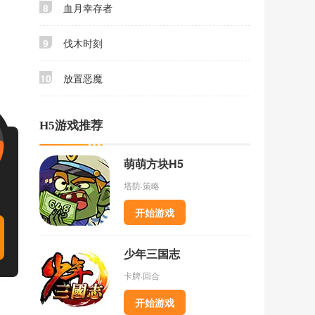
8
血月幸存者
9
伐木时刻
10
放置恶魔
H5游戏推荐
萌萌方块H5
塔防·策略
开始游戏
少年三国志
卡牌·回合
开始游戏