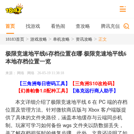
找游戏
看热闹
查攻略
腾讯充值
首页
>
>
>
>
18183首页
游戏攻略
单机攻略
资讯攻略
正文
极限竞速地平线6存档位置在哪 极限竞速地平线6
本地存档位置一览
来源： 网络
网络
26-05-19 11:38:18
【三角洲每日密码工具】
【三角洲S10改枪码】
【幻兽帕鲁1.0配种工具】
【洛克远行商人助手】
本文详细介绍了极限竞速地平线 6 在 PC 端的存档
位置及管理方法。针对微软商店版与 Xbox 客户端版提
供了具体的文件夹路径，涵盖本地缓存与云端同步机
制。玩家可学习如何备份 wgs 文件夹以防数据丢失，
并了解存档损坏时的修复步骤。此外，文章还说明了如