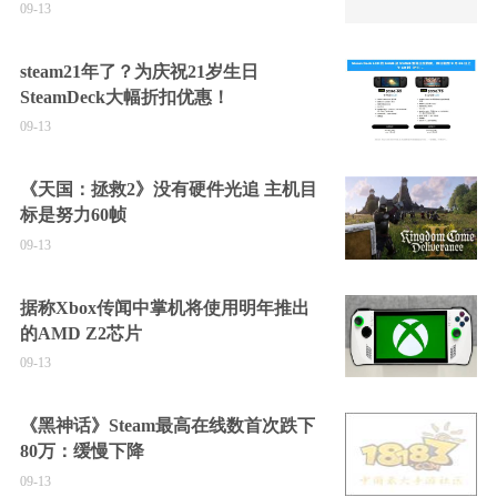
09-13
steam21年了？为庆祝21岁生日
SteamDeck大幅折扣优惠！
09-13
《天国：拯救2》没有硬件光追 主机目
标是努力60帧
09-13
据称Xbox传闻中掌机将使用明年推出
的AMD Z2芯片
09-13
《黑神话》Steam最高在线数首次跌下
80万：缓慢下降
09-13