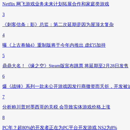
Netflix 网飞游戏业务未来计划拓展合作和家庭类游戏
3
《刺客信条：影》总监：第二次延期是因为屋顶太复杂
4
曝《上古卷轴4》重制版将于今年内推出 虚幻5加持
5
鼎鼎大名！《缘之空》Steam版宣布跳票 将延期至2月28日发售
6
爆《战锤》系列一款未公开游戏因发行商撤资而夭折，开发被
7
分析称川普对墨西哥的关税 会导致实体游戏价格上涨
8
PC年？超80%的开发者正在为PC平台开发游戏 NS2为8%