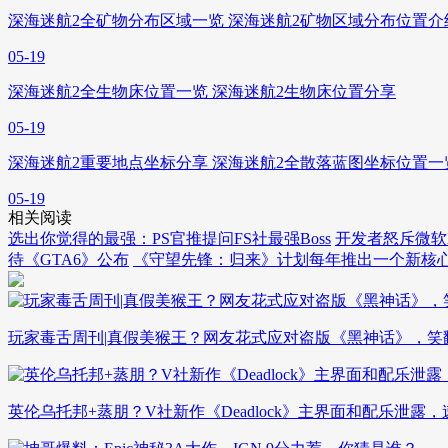
深海迷航2全矿物分布区域一览 深海迷航2矿物区域分布位置介
05-19
深海迷航2全生物床位置一览 深海迷航2生物床位置分享
05-19
深海迷航2重要地点坐标分享 深海迷航2全散落蓝图坐标位置一
05-19
相关阅读
选出你觉得的最强：PS官推提问FS社最强Boss
开发者怒斥微软
待《GTA6》公布
《守望先锋：归来》计划每年推出一个新核
玩家毒舌周刊|真假美猴王？网友花式应对盗版《黑神话》，笑
英伦乌托邦+蒸朋？V社新作《Deadlock》主界面和配乐泄露