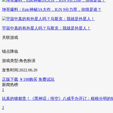
坤哥爆料：Epic神秘3A大作，IGN 9分力荐，你猜是谁？
宇宙中真的有外星人吗？马斯克：我就是外星人！
关联游戏
锚点降临
游戏类型:角色扮演
发售时间:2022.06.20
正版下载
￥198购买
免费试玩
新闻热榜
1
比真的猪都贵！《黑神话：悟空》八戒手办开订：根根分明的
2