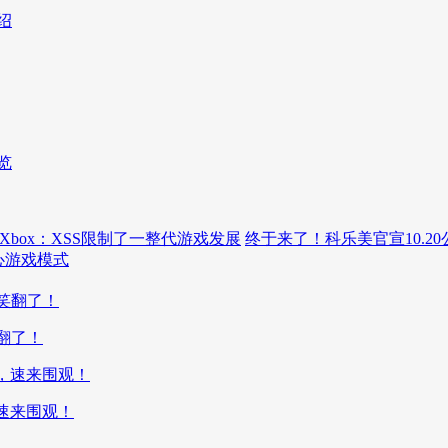
绍
览
Xbox：XSS限制了一整代游戏发展
终于来了！科乐美官宣10.2
心游戏模式
翻了！
，速来围观！