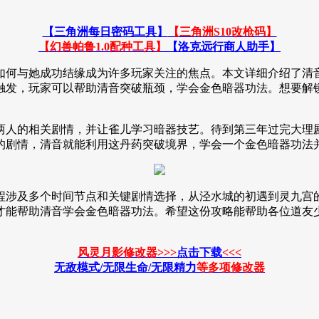
【三角洲每日密码工具】
【三角洲S10改枪码】
【幻兽帕鲁1.0配种工具】
【洛克远行商人助手】
如何与她成功结缘成为许多玩家关注的焦点。本文详细介绍了清
触发，玩家可以帮助清音突破瓶颈，学会金色暗器功法。想要解
两人的相关剧情，并让雀儿学习暗器技艺。待到第三年过完大理
的剧情，清音就能利用这丹药突破境界，学会一个金色暗器功法
程涉及多个时间节点和关键剧情选择，从泾水城的初遇到灵九宫
才能帮助清音学会金色暗器功法。希望这份攻略能帮助各位道友
风灵月影修改器>>>
点击下载
<<<
无敌模式/无限生命/无限精力
等
多项修改器