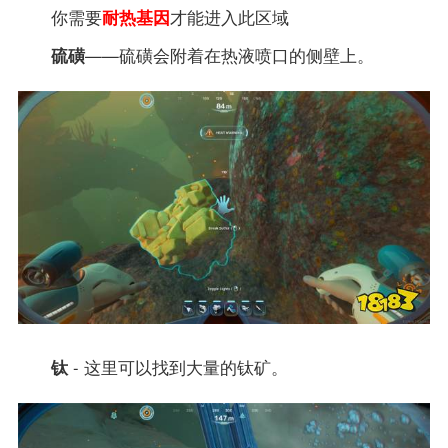
你需要
耐热基因
才能进入此区域
硫磺
——硫磺会附着在热液喷口的侧壁上。
钛
- 这里可以找到大量的钛矿。