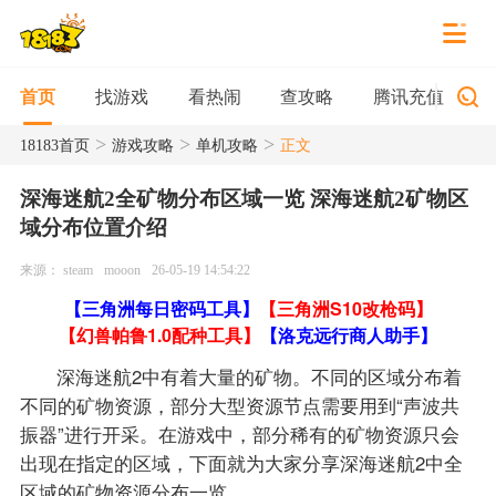
找游戏
看热闹
查攻略
腾讯充值
首页
>
>
>
18183首页
游戏攻略
单机攻略
正文
深海迷航2全矿物分布区域一览 深海迷航2矿物区
域分布位置介绍
来源： steam
mooon
26-05-19 14:54:22
【三角洲每日密码工具】
【三角洲S10改枪码】
【幻兽帕鲁1.0配种工具】
【洛克远行商人助手】
深海迷航2中有着大量的矿物。不同的区域分布着
不同的矿物资源，部分大型资源节点需要用到“声波共
振器”进行开采。在游戏中，部分稀有的矿物资源只会
出现在指定的区域，下面就为大家分享深海迷航2中全
区域的矿物资源分布一览。