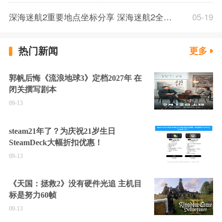
深海迷航2重要地点坐标分享 深海迷航2全散落蓝图坐标位置一览
05-19
热门新闻
更多
郭帆后悔《流浪地球3》定档2027年 在
闭关撰写剧本
09-13
steam21年了？为庆祝21岁生日
SteamDeck大幅折扣优惠！
09-13
《天国：拯救2》没有硬件光追 主机目
标是努力60帧
09-13