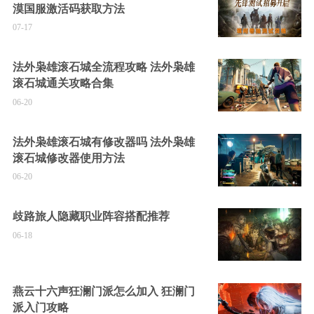
漠国服激活码获取方法
07-17
法外枭雄滚石城全流程攻略 法外枭雄
滚石城通关攻略合集
06-20
法外枭雄滚石城有修改器吗 法外枭雄
滚石城修改器使用方法
06-20
歧路旅人隐藏职业阵容搭配推荐
06-18
燕云十六声狂澜门派怎么加入 狂澜门
派入门攻略