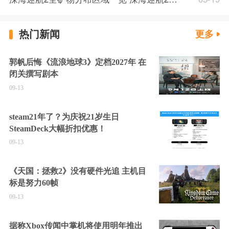
热门新闻
更多
郭帆后悔《流浪地球3》定档2027年 在
闭关撰写剧本
09-13
steam21年了？为庆祝21岁生日
SteamDeck大幅折扣优惠！
09-13
《天国：拯救2》没有硬件光追 主机目
标是努力60帧
09-13
据称Xbox传闻中掌机将使用明年推出