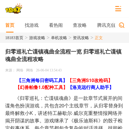
找游戏
看热闹
查攻略
腾讯充值
首页
>
>
>
>
18183首页
游戏攻略
单机攻略
资讯攻略
正文
归零巡礼亡谍镇魂曲全流程一览 归零巡礼亡谍镇
魂曲全流程攻略
来源： 网络
网络
26-06-04 13:54:43
【三角洲每日密码工具】
【三角洲S10改枪码】
【幻兽帕鲁1.0配种工具】
【洛克远行商人助手】
《归零巡礼：亡谍镇魂曲》是一款章节式展开的间
谍角色扮演游戏，共包含20个主线章节，从归零替身到
最终解救小K，讲述特工赫歇尔·威尔克重整情报网络并
揭开阴谋的故事。游戏继承了《极乐迪斯科》的骰子检
定叙事体系，每个章节都包含复杂的对话选择、技能检