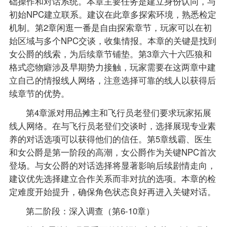
础操作和对话系统。本章主要任务是建立身份认同，与
初始NPC建立联系。建议在此章多探索环境，熟悉检定
机制。第2章闲逛一番是自由探索章节，玩家可以在初
始区域与多个NPC交谈，收集情报。本章的关键是找到
女公爵的线索，为后续章节铺垫。第3章六十六匹狼和
格式恋物癖涉及早期势力接触，玩家需要在这两章中建
立自己的情报线人网络，注意选择可靠的线人以获得后
续章节的优势。
第4章派对用品摊主和飞行员老登们要求玩家拓展
线人网络。在与飞行员老登们交谈时，选择展现专业素
养的对话选项可以获得他们的信任。第5章线霸、医生
和女公爵是第一阶段的高潮，女公爵作为关键NPC首次
登场。与女公爵的对话选择将显著影响后续剧情走向，
建议优先选择建立合作关系而非对抗的选项。本章的检
定难度开始提升，确保角色状态良好再进入关键对话。
第二阶段：深入调查（第6-10章）