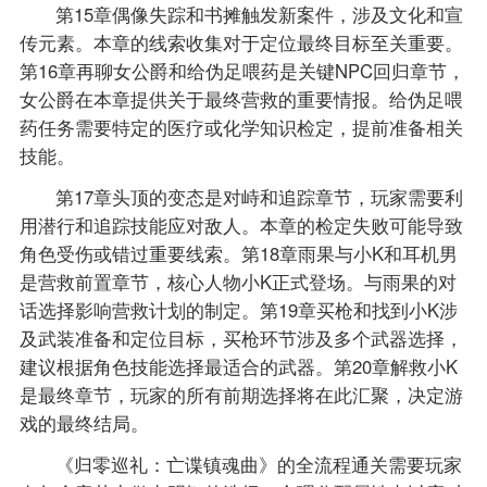
第15章偶像失踪和书摊触发新案件，涉及文化和宣
传元素。本章的线索收集对于定位最终目标至关重要。
第16章再聊女公爵和给伪足喂药是关键NPC回归章节，
女公爵在本章提供关于最终营救的重要情报。给伪足喂
药任务需要特定的医疗或化学知识检定，提前准备相关
技能。
第17章头顶的变态是对峙和追踪章节，玩家需要利
用潜行和追踪技能应对敌人。本章的检定失败可能导致
角色受伤或错过重要线索。第18章雨果与小K和耳机男
是营救前置章节，核心人物小K正式登场。与雨果的对
话选择影响营救计划的制定。第19章买枪和找到小K涉
及武装准备和定位目标，买枪环节涉及多个武器选择，
建议根据角色技能选择最适合的武器。第20章解救小K
是最终章节，玩家的所有前期选择将在此汇聚，决定游
戏的最终结局。
《归零巡礼：亡谍镇魂曲》的全流程通关需要玩家