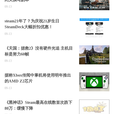
09-13
steam21年了？为庆祝21岁生日
SteamDeck大幅折扣优惠！
09-13
《天国：拯救2》没有硬件光追 主机目
标是努力60帧
09-13
据称Xbox传闻中掌机将使用明年推出
的AMD Z2芯片
09-13
《黑神话》Steam最高在线数首次跌下
80万：缓慢下降