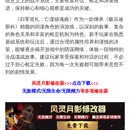
统意义上的战斗系统，主要依靠对话、检定和决策推
进，保持耐心和细心观察是成功的关键。
《归零巡礼：亡谍镇魂曲》作为一款继承《极乐迪
斯科》精髓的间谍角色扮演游戏，以深刻的叙事、复杂
的角色关系和丰富的检定机制为特色。新手玩家在熟悉
基础系统和玩法后，通过合理的属性培养和谨慎的决
策，能够逐步揭开游戏中的阴谋网络，体验一段独特的
冷战谍战故事。建议玩家享受探索和对话的过程，不必
过于担心检定失败，因为每一次失败都可能带来意想不
到的剧情发展。
风灵月影修改器>>>
点击下载
<<<
无敌模式/无限生命/无限精力
等
多项修改器