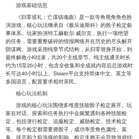
游戏基础信息
《归零巡礼：亡谍镇魂曲》是一款等角视角角色扮
演游戏，核心玩法继承自《极乐迪斯科》的骰子检定叙
事体系。玩家扮演特工赫歇尔·威尔克，执行一项绝望
的任务，需要重整破碎的情报网络并在历史的尽头解开
阴谋网。游戏采用纯章节式结构，从归零替身开始，到
最终解救小K结束，共20个主线章节。纯主线通关时长
约为15至20小时，包含全收集和全成就内容后总游戏时
长可达40小时以上。Steam平台支持简体中文、英文等
多国语言，配置要求相对亲民。
核心玩法机制
游戏的核心玩法围绕多维度技能骰子检定展开。玩
家在对话、探索和任务执行中会频繁遇到各种技能检
定，包括潜行检定、说服检定、威胁检定、技术检定
等。每个检定都需要掷骰子，成功率受角色属性、装
备、状态和之前选择的影响。检定失败不会导致游戏结