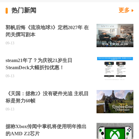
热门新闻
更多
郭帆后悔《流浪地球3》定档2027年 在
闭关撰写剧本
09-13
steam21年了？为庆祝21岁生日
SteamDeck大幅折扣优惠！
09-13
《天国：拯救2》没有硬件光追 主机目
标是努力60帧
09-13
据称Xbox传闻中掌机将使用明年推出
的AMD Z2芯片