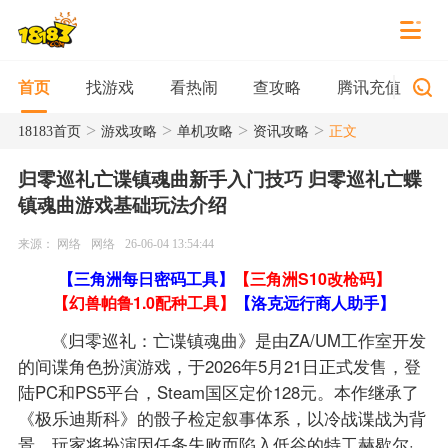
找游戏
看热闹
查攻略
腾讯充值
首页
>
>
>
>
18183首页
游戏攻略
单机攻略
资讯攻略
正文
归零巡礼亡谍镇魂曲新手入门技巧 归零巡礼亡蝶
镇魂曲游戏基础玩法介绍
来源： 网络
网络
26-06-04 13:54:44
【三角洲每日密码工具】
【三角洲S10改枪码】
【幻兽帕鲁1.0配种工具】
【洛克远行商人助手】
《归零巡礼：亡谍镇魂曲》是由ZA/UM工作室开发
的间谍角色扮演游戏，于2026年5月21日正式发售，登
陆PC和PS5平台，Steam国区定价128元。本作继承了
《极乐迪斯科》的骰子检定叙事体系，以冷战谍战为背
景，玩家将扮演因任务失败而陷入低谷的特工赫歇尔·