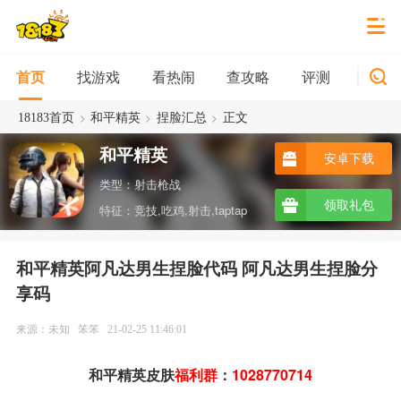
找游戏
看热闹
查攻略
评测
新游
首页
>
>
>
18183首页
和平精英
捏脸汇总
正文
和平精英
安卓下载
类型：射击枪战
领取礼包
特征：竞技,吃鸡,射击,taptap
和平精英阿凡达男生捏脸代码 阿凡达男生捏脸分
享码
来源：未知
笨笨
21-02-25 11:46:01
和平精英皮肤
福利群
：
1028770714