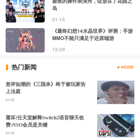
极致的操作表演秀，绽放在了花园之
岛
01-15
《最终幻想14水晶世界》评测：手游
MMO不能只满足于还原端游
12-29
热门新闻
差评如潮的《三国杀》终于被玩家告
上法庭
04-08
蔫坏!任天堂解释Switch2语音聊天收
费:NSO会员是关键
04-08