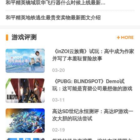
和平精英镜域双华飞行器什么时候上线最新查询
和平精英地铁逃生最贵变卖物最新图文介绍
游戏评测
《inZOI云族裔》试玩：高中成为作家
并写了本羞耻冒险故事
03-20
《PUBG: BLINDSPOT》Demo试
玩：这可能是育碧公司最想做的游戏
03-11
高达SD世纪永恒测评：高达IP游戏一
次大胆的玩法尝试
02-19