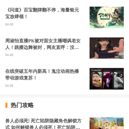
《问道》百宝翻牌翻不停，海量银元
宝放肆领！
04-08
周淑怡直播PK被对面女主播嘲讽老女
人！跳擦边舞被封，网友直呼：没边
硬擦封的好！
04-08
在线突破五年内新高！鬼泣动画热播
带动游戏复苏！
04-08
热门攻略
兽人必须死! 死亡陷阱隐藏角色解锁方
式 如何解锁兽人必须死！死亡陷阱中