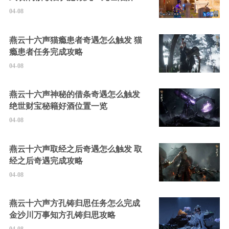
的隐藏角色
04-08
燕云十六声猫瘾患者奇遇怎么触发 猫
瘾患者任务完成攻略
04-08
燕云十六声神秘的借条奇遇怎么触发
绝世财宝秘籍好酒位置一览
04-08
燕云十六声取经之后奇遇怎么触发 取
经之后奇遇完成攻略
04-08
燕云十六声方孔铸归思任务怎么完成
金沙川万事知方孔铸归思攻略