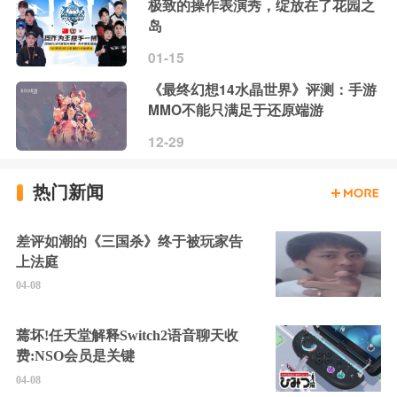
极致的操作表演秀，绽放在了花园之
岛
01-15
《最终幻想14水晶世界》评测：手游
MMO不能只满足于还原端游
12-29
热门新闻
差评如潮的《三国杀》终于被玩家告
上法庭
04-08
蔫坏!任天堂解释Switch2语音聊天收
费:NSO会员是关键
04-08