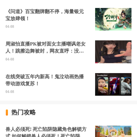
《问道》百宝翻牌翻不停，海量银元
宝放肆领！
04-08
周淑怡直播PK被对面女主播嘲讽老女
人！跳擦边舞被封，网友直呼：没边
硬擦封的好！
04-08
在线突破五年内新高！鬼泣动画热播
带动游戏复苏！
04-08
热门攻略
兽人必须死! 死亡陷阱隐藏角色解锁方
式 如何解锁兽人必须死！死亡陷阱中