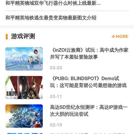
和平精英镜域双华飞行器什么时候上线最新查询
和平精英地铁逃生最贵变卖物最新图文介绍
游戏评测
《inZOI云族裔》试玩：高中成为作家
并写了本羞耻冒险故事
03-20
《PUBG: BLINDSPOT》Demo试
玩：这可能是育碧公司最想做的游戏
03-11
高达SD世纪永恒测评：高达IP游戏一
次大胆的玩法尝试
02-19