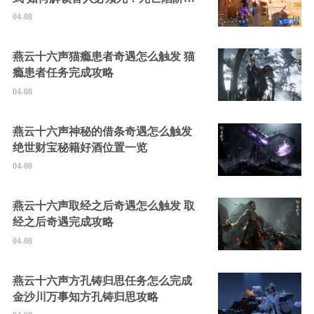
的隐藏角色
04-08
燕云十六声猫瘾患者奇遇怎么触发 猫
瘾患者任务完成攻略
04-08
燕云十六声神秘的借条奇遇怎么触发
绝世财宝秘籍好酒位置一览
04-08
燕云十六声取经之后奇遇怎么触发 取
经之后奇遇完成攻略
04-08
燕云十六声方孔铸归思任务怎么完成
金沙川万事知方孔铸归思攻略