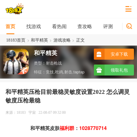
找游戏
看热闹
查攻略
评测
新游
首页
>
>
>
18183首页
和平精英
游戏攻略
正文
和平精英
安卓下载
类型：射击枪战
领取礼包
特征：竞技,吃鸡,射击,taptap
和平精英压枪目前最稳灵敏度设置2022 怎么调灵
敏度压枪最稳
来源：18183
宇宙
22-08-07 09:32:00
和平精英皮肤
福利群
：
1028770714