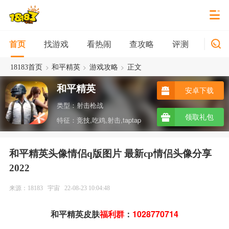
找游戏
看热闹
查攻略
评测
新游
首页
>
>
>
18183首页
和平精英
游戏攻略
正文
和平精英
安卓下载
类型：射击枪战
领取礼包
特征：竞技,吃鸡,射击,taptap
和平精英头像情侣q版图片 最新cp情侣头像分享
2022
来源：18183
宇宙
22-08-23 10:04:48
和平精英皮肤
福利群
：
1028770714