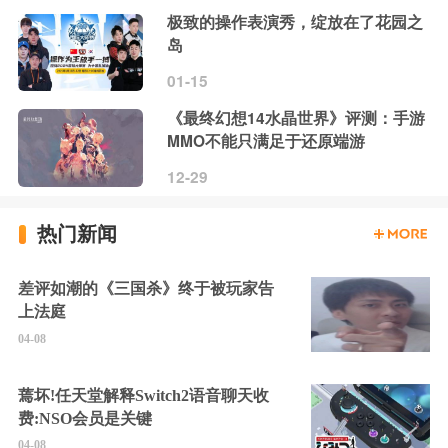
极致的操作表演秀，绽放在了花园之
岛
01-15
《最终幻想14水晶世界》评测：手游
MMO不能只满足于还原端游
12-29
热门新闻
差评如潮的《三国杀》终于被玩家告
上法庭
04-08
蔫坏!任天堂解释Switch2语音聊天收
费:NSO会员是关键
04-08