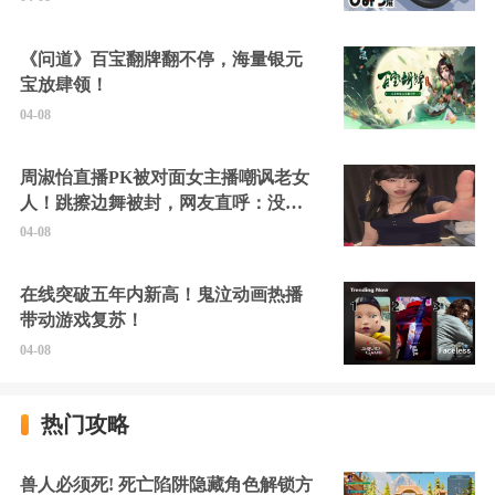
《问道》百宝翻牌翻不停，海量银元
宝放肆领！
04-08
周淑怡直播PK被对面女主播嘲讽老女
人！跳擦边舞被封，网友直呼：没边
硬擦封的好！
04-08
在线突破五年内新高！鬼泣动画热播
带动游戏复苏！
04-08
热门攻略
兽人必须死! 死亡陷阱隐藏角色解锁方