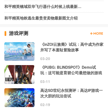
和平精英镜域双华飞行器什么时候上线最新查询
和平精英地铁逃生最贵变卖物最新图文介绍
游戏评测
《inZOI云族裔》试玩：高中成为作家
并写了本羞耻冒险故事
03-20
《PUBG: BLINDSPOT》Demo试
玩：这可能是育碧公司最想做的游戏
03-11
高达SD世纪永恒测评：高达IP游戏一
次大胆的玩法尝试
02-19