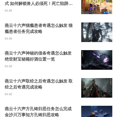
式 如何解锁兽人必须死！死亡陷阱中
的隐藏角色
04-08
燕云十六声猫瘾患者奇遇怎么触发 猫
瘾患者任务完成攻略
04-08
燕云十六声神秘的借条奇遇怎么触发
绝世财宝秘籍好酒位置一览
04-08
燕云十六声取经之后奇遇怎么触发 取
经之后奇遇完成攻略
04-08
燕云十六声方孔铸归思任务怎么完成
金沙川万事知方孔铸归思攻略