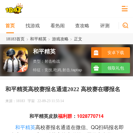
找游戏
看热闹
查攻略
评测
新游
首页
>
>
>
18183首页
和平精英
游戏攻略
正文
和平精英
安卓下载
类型：射击枪战
领取礼包
特征：竞技,吃鸡,射击,taptap
和平精英高校赛报名通道2022 高校赛在哪报名
来源：18183
宇宙
22-09-23 11:55:14
和平精英皮肤
福利群
：
1028770714
和平精英
高校赛报名通道在微信、QQ扫码报名即