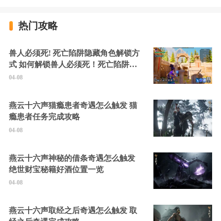
热门攻略
兽人必须死! 死亡陷阱隐藏角色解锁方
式 如何解锁兽人必须死！死亡陷阱中
的隐藏角色
04-08
燕云十六声猫瘾患者奇遇怎么触发 猫
瘾患者任务完成攻略
04-08
燕云十六声神秘的借条奇遇怎么触发
绝世财宝秘籍好酒位置一览
04-08
燕云十六声取经之后奇遇怎么触发 取