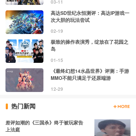
03-11
高达SD世纪永恒测评：高达IP游戏一
次大胆的玩法尝试
02-19
极致的操作表演秀，绽放在了花园之
岛
01-15
《最终幻想14水晶世界》评测：手游
MMO不能只满足于还原端游
12-29
热门新闻
差评如潮的《三国杀》终于被玩家告
上法庭