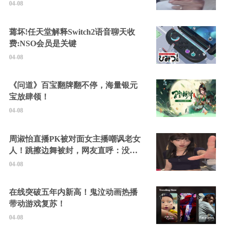
04-08
蔫坏!任天堂解释Switch2语音聊天收
费:NSO会员是关键
04-08
《问道》百宝翻牌翻不停，海量银元
宝放肆领！
04-08
周淑怡直播PK被对面女主播嘲讽老女
人！跳擦边舞被封，网友直呼：没边
硬擦封的好！
04-08
在线突破五年内新高！鬼泣动画热播
带动游戏复苏！
04-08