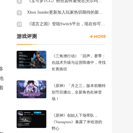
《宝可梦TCG》粉丝如何避免在沃尔玛周三被“烤”
8
Xbox Insider更新加入玩家热切期待的新功能
9
《谎言之国》登陆Switch平台，现在你可以在厕所里愤怒退出游戏
10
游戏评测
《三角洲行动》「回声」赛季：
在战术升级与运营阵痛中，寻找
多
长青路径
地
《原神》「月之三」版本前瞻特
着
别节目播出，全新角色杜林登
场！
《原神》创始人下场带队，
《Varsapura》暴露了米哈游的
野心