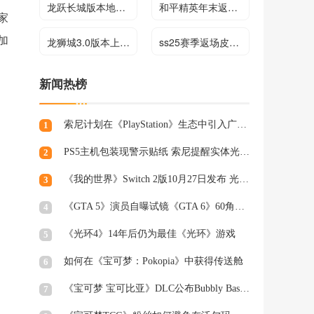
龙跃长城版本地图玩法大全
和平精英年末返场时装大全
家
加
龙狮城3.0版本上线时间
ss25赛季返场皮肤一览
新闻热榜
索尼计划在《PlayStation》生态中引入广告，组建专业营销团队
1
PS5主机包装现警示贴纸 索尼提醒实体光盘生产将终止
2
《我的世界》Switch 2版10月27日发布 光照阴影升级
3
《GTA 5》演员自曝试镜《GTA 6》60角色均未获回复
4
《光环4》14年后仍为最佳《光环》游戏
5
如何在《宝可梦：Pokopia》中获得传送舱
6
《宝可梦 宝可比亚》DLC公布Bubbly Basin Habitat Dex列表
7