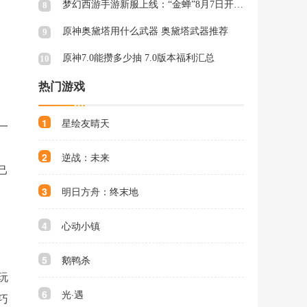
梦幻西游手游新服上线：“金蝉”8月7日开启!
8
原神奥黛塔用什么武器 奥黛塔武器推荐
9
原神7.0能攒多少抽 7.0版本福利汇总
10
热门游戏
1
星绘友晴天
一
2
逆战：未来
己
3
明日方舟：终末地
4
心动小镇
5
鹅鸭杀
玩
6
光·遇
巧