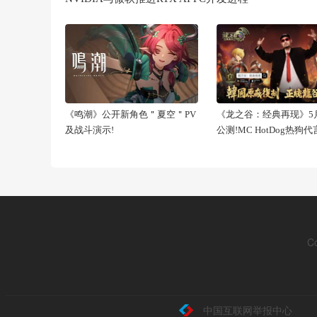
《鸣潮》公开新角色＂夏空＂PV
《龙之谷：经典再现》5月
及战斗演示!
公测!MC HotDog热狗
C
中国互联网举报中心