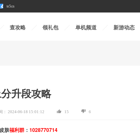
te5cn
查攻略
领礼包
单机频道
新游动态
上分升段攻略
间：
2024-06-18 15:01:12
15
6
皮肤
福利群
：
1028770714