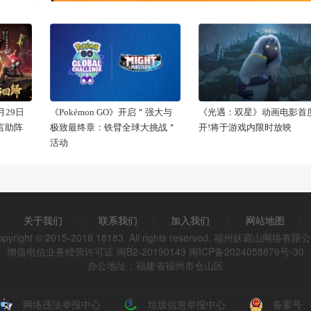
29日
《Pokémon GO》开启＂强大与
《光遇：双星》动画电影首
代言助阵
极致最终章：铁臂全球大挑战＂
开!将于游戏内限时放映
活动
关于我们
|
联系我们
|
加入我们
|
网站地图
|
opyright © 2015-2018 18183. All rights reserved. 福州妖霸山网络有限
增值电信业务经营许可证 闽B2-20190143
闽ICP备2024058879号-30
办公地址：福建省福州市仓山区
网络违法举报中心
垃圾信息举报中心
备案号