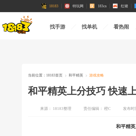
18183
特玩网
183cn
红猪
找手游
找单机
看热闹
当前位置：
18183首页
和平精英
游戏攻略
和平精英上分技巧 快速
来源：
18183整理
责任编辑：
橙C
发布时
和平精英