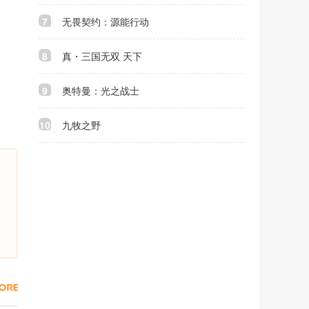
7
无畏契约：源能行动
8
真・三国无双 天下
9
奥特曼：光之战士
10
九牧之野