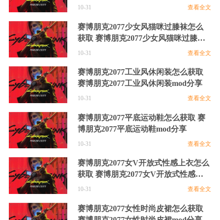
10-31
查看全文
赛博朋克2077源二郎怎么获得
赛博朋克2077爱似河任务怎么做
赛博朋克2077少女风猫咪过膝袜怎么
获取 赛博朋克2077少女风猫咪过膝袜
赛博朋克2077先知之歌怎么做
赛博朋克2077近战流怎么加点
mod分享
10-31
查看全文
赛博朋克2077工业风休闲装怎么获取
赛博朋克2077怎么救竹村
赛博朋克2077拳霸决赛怎么打
赛博朋克2077工业风休闲装mod分享
10-31
查看全文
赛博朋克2077布雷克怎么救
赛博朋克2077要不要踢掉德克斯特
赛博朋克2077平底运动鞋怎么获取 赛
赛博朋克2077埃布尼克号在哪
赛博朋克2077义体怎么升级
博朋克2077平底运动鞋mod分享
10-31
查看全文
赛博朋克2077寡妇制造者怎么获得
赛博朋克2077夜曲任务怎么做
赛博朋克2077女V开放式性感上衣怎么
获取 赛博朋克2077女V开放式性感上
赛博朋克2077怎么收武器
赛博朋克2077勇往直前怎么做
衣mod分享
10-31
查看全文
赛博朋克2077四季宝怎么永久锁头
赛博朋克2077relic芯片在哪
赛博朋克2077女性时尚皮裙怎么获取
赛博朋克2077女性时尚皮裙mod分享