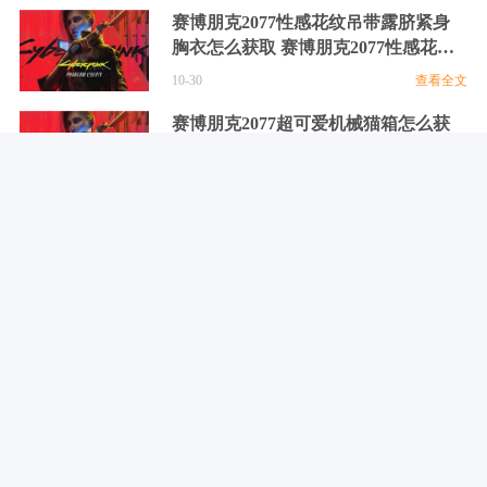
赛博朋克2077性感花纹吊带露脐紧身
胸衣怎么获取 赛博朋克2077性感花纹
吊带露脐紧身胸衣mod分
10-30
查看全文
赛博朋克2077超可爱机械猫箱怎么获
取 赛博朋克2077超可爱机械猫箱mod
分享
10-27
查看全文
赛博朋克2077名人礼服怎么获取 赛博
朋克2077名人礼服mod分享
10-27
查看全文
赛博朋克2077女V链条式露肩上衣怎么
获取 赛博朋克2077女V链条式露肩上
衣mod分享
10-27
查看全文
向上滑动加载更多