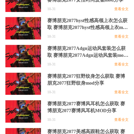
赛博朋克2077失而复得怎么做
赛博朋克2077可以二次捏脸吗
10-31
查看全文
赛博朋克2077hyst性感高领上衣怎么获
赛博朋克2077应龙怎么获得
赛博朋克2077冲破风暴怎么做
取 赛博朋克2077hyst性感高领上衣mod
分享
10-31
查看全文
赛博朋克2077买来的超梦怎么用
赛博朋克2077插管任务怎么做
赛博朋克2077Adgn运动风套装怎么获
取 赛博朋克2077Adgn运动风套装mod
赛博朋克2077守望怎么获得
分享
10-31
查看全文
赛博朋克2077狂野纹身怎么获取 赛博
朋克2077狂野纹身mod分享
10-31
查看全文
赛博朋克2077赛博风耳机怎么获取 赛
博朋克2077赛博风耳机MOD分享
10-31
查看全文
赛博朋克2077美感高跟鞋怎么获取 赛