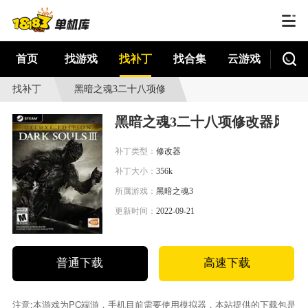
首页
找游戏
找补丁
找合集
云游戏
找补丁
黑暗之魂3二十八项修
改器风灵月影版
黑暗之魂3二十八项修改器风灵
补丁类型：
修改器
补丁大小：
356k
所属游戏：
黑暗之魂3
更新时间：
2022-09-21
普通下载
高速下载
注意:本游戏为PC端游，手机目前需要使用模拟器，本站提供的下载包是