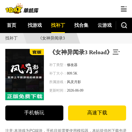
首页
找游戏
找补丁
找合集
云游戏
找补丁
《女神异闻录3
Reload》三十五项功
《女神异闻录3 Reload》三十五
能修改器v1.0
补丁类型：
修改器
补丁大小：
809.5K
所属游戏：
风灵月影
更新时间：
2026-06-09
手机畅玩
高速下载
注意:本游戏为PC端游，手机目前需要使用模拟器，本站提供的下载包是