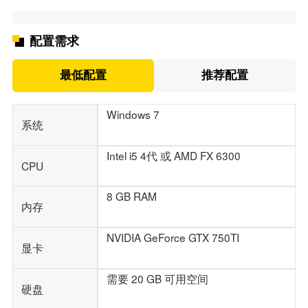
配置需求
最低配置
推荐配置
每一次的交战都会导致两个古神同归于尽。神战波及下，
除被扶桑庇护的聚窟洲外，世界上的所有生命都会灭亡。
每次神战后，两个古神消散的肉身也会回归世界，滋养着
Windows 7
系统
万物的重生。当阴阳二神再一次的魂魄凝聚、肉身复原
后，它们又会重复之前的战争，导致世界一直在永劫之
Intel i5 4代 或 AMD FX 6300
中。
CPU
8 GB RAM
内存
NVIDIA GeForce GTX 750TI
显卡
需要 20 GB 可用空间
硬盘