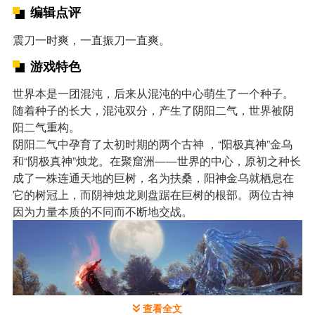
编辑点评
震刀一时爽，一直振刀一直爽。
游戏特色
世界本是一团混沌，后来从混沌的中心萌生了一个种子。
随着种子的长大，混沌双分，产生了阴阳二气，世界被阴
阳二气重构。
阴阳二气中孕育了太初时期的两个古神 ，“阳极真神”金乌
和“阴极真神”烛龙。在聚窟洲——世界的中心，原初之种长
成了一株连通天地的巨树，名为扶桑，阳神金乌就栖息在
它的树冠上，而阴神烛龙则盘踞在巨树的根部。两位古神
因为力量本质的不同而不断地交战。
查看全文