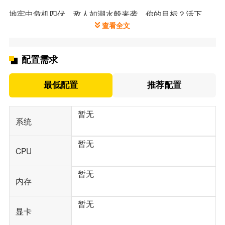
地牢中危机四伏，敌人如潮水般来袭。你的目标？活下
去。运用你自制的法杖，在每一次遭遇战中击退怪物潮，
查看全文
直到传送门启动，带你前往更深的黑暗。每一次逃出生
天，都是战术与创造力的胜利！
配置需求
16种职业，每个职业都有截然不同的属性加持。从满爆玻
璃大炮到全属性奥术大师，你永远不会知道各个职业和他
最低配置
推荐配置
们离谱的法杖会碰撞出怎样的火花。每一次游玩都是全新
的体验，每一场战斗都值得期待！无论你是追求极限输出
暂无
系统
的狂热玩家，还是享受构建派对组合的策略大师，《制杖
少女的审判》都能满足你。杀穿地牢、炸出一片天，用你
暂无
亲手打造的超级法杖，让黑暗世界见识“制杖少女”的真正实
CPU
力
暂无
内存
暂无
显卡