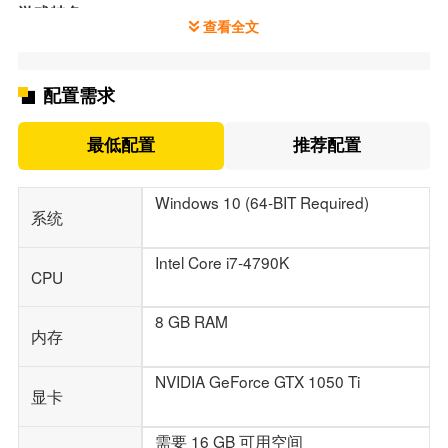
游戏特色
查看全文
‌4人合作模式‌：
玩家需与好友协作，共同追踪和击败目标，完成危险合约
任务，体验团队合作的紧张刺激。
配置需求
‌多样化敌人‌：
游戏环境包括酒馆、沙漠、矿井和幽灵列车，敌人类型多
最低配置
推荐配置
样，如骷髅和风暴，增加挑战性。
‌技能切换系统‌：
Windows 10 (64-BIT Required)
玩家可在左轮手枪和火球术间无缝切换，个性化装备和法
系统
术组合，提升战斗灵活性。
‌个性化角色定制‌：
Intel Core i7-4790K
通过交易升级枪支、法术和技能，玩家可选择伤害、治疗
CPU
或爆头专精，打造独特角色。
8 GB RAM
内存
NVIDIA GeForce GTX 1050 Ti
显卡
需要 16 GB 可用空间