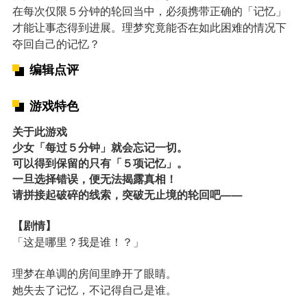
在每次仅限５分钟的轮回当中，必须携带正确的「记忆」
才能让事态得到进展。理梦究竟能否在如此困难的情况下
夺回自己的记忆？
编辑点评
游戏特色
关于此游戏
少女「每过５分钟」就会忘记一切。
可以得到保留的只有「５项记忆」
。
一旦选择错误，便无法揭露真相！
请拼接起破碎的线索，突破无止境的轮回吧——
【剧情】
「这是哪里？我是谁！？」
理梦在单调的房间里睁开了眼睛。
她失去了记忆，不记得自己是谁。