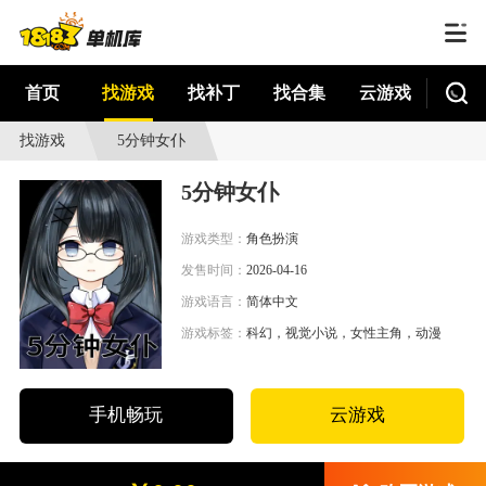
首页
找游戏
找补丁
找合集
云游戏
找游戏
5分钟女仆
5分钟女仆
游戏类型：
角色扮演
发售时间：
2026-04-16
游戏语言：
简体中文
游戏标签：
科幻，视觉小说，女性主角，动漫，复古
手机畅玩
云游戏