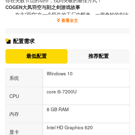
你在失败节点的动作，找到突破的最佳方式！
COGEN大凤羽空与刻之剑游戏故事
女主“羽空”在一个陌生的工厂中醒来，一把奇妙的剑出
查看全文
现在她的面前。这把剑名为“ExeBreaker”，拥有自己的意
识。
ExeBreaker 有能力“衔尾蛇系统”将时间倒退 3 秒。困
配置需求
惑的羽空踏上了由 ExeBreaker 领导的旅程。出现在他面前
的，是哈空所居住的海城“高岩城”破败不堪的模样。
最低配置
推荐配置
Yukong 将与 ExeBreaker 一起探索被毁的城市 Kogan
的秘密。
Windows 10
系统
core i5-7200U
CPU
8 GB RAM
内存
Intel HD Graphics 620
显卡