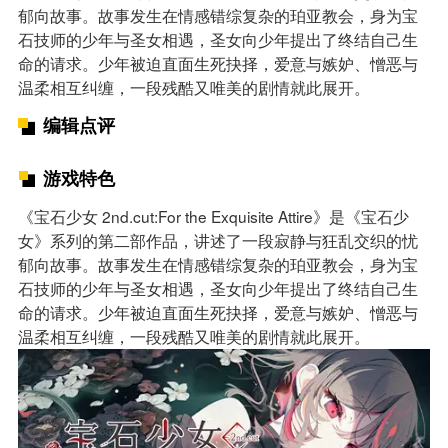
郁向故事。故事发生在情感错综复杂的珀亚教会，身为宝
石技师的少年与圣女相遇，圣女向少年提出了终结自己生
命的请求。少年被迫直面生死抉择，爱意与嫉妒、憎恶与
温柔相互纠缠，一段残酷又唯美的剧情就此展开。
编辑点评
游戏特色
《宝石少女 2nd.cut:For the Exquisite Attire》是《宝石少
女》系列的第二部作品，讲述了一段寂静与狂乱交织的忧
郁向故事。故事发生在情感错综复杂的珀亚教会，身为宝
石技师的少年与圣女相遇，圣女向少年提出了终结自己生
命的请求。少年被迫直面生死抉择，爱意与嫉妒、憎恶与
温柔相互纠缠，一段残酷又唯美的剧情就此展开。