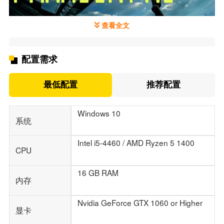
查看全文
游戏玩法
体验跑酷自由：
探索广阔世界，突破运动界限，畅享真正自由。
配置需求
选择多样动作：
独特跑酷机制，动作丰富，跳跃、攀爬等随心所欲。
最低配置
推荐配置
Windows 10
系统
Intel i5-4460 / AMD Ryzen 5 1400
CPU
16 GB RAM
内存
Nvidia GeForce GTX 1060 or Higher
控制系统灵活：
显卡
直观控制系统，上手易精通难，自由做动作。