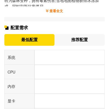
转为森林变种，拥有毒素伤害;雪地地图植物获得冰冻加
成，同时刷新抗寒僵尸。
查看全文
特色敌人设计丰富，森林鸡贼僵尸血量偏低时释放成群小
鸡，高阶森林僵尸死亡会生成草丛阻碍植物放置。
对局支持多档位难度调节，高难度开启全域污染，持续腐
配置需求
蚀植物血量，必须使用环境特化植物抵消 debuff。
除主线冒险外，开放无尽生存模式、五款原创迷你小游
最低配置
推荐配置
戏，关卡间隙解锁戴夫剧情对话，收集特殊道具解锁完整
世界观剧情，所有通关进度、成就本地保存，无需网络存
档。
系统
CPU
内存
显卡