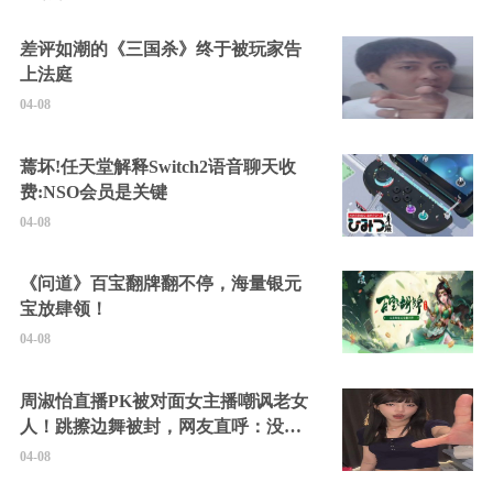
差评如潮的《三国杀》终于被玩家告
上法庭
04-08
蔫坏!任天堂解释Switch2语音聊天收
费:NSO会员是关键
04-08
《问道》百宝翻牌翻不停，海量银元
宝放肆领！
04-08
周淑怡直播PK被对面女主播嘲讽老女
人！跳擦边舞被封，网友直呼：没边
硬擦封的好！
04-08