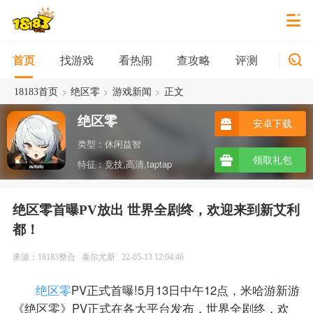
找游戏
看热闹
查攻略
评测
新游
首页
>
>
>
18183首页
绝区零
游戏新闻
正文
绝区零
安卓下载
类型：休闲益智
领取礼包
特征：竞技,高清,taptap
绝区零首曝PV放出 世界全剧终，欢迎来到新艾利
都！
来源：18183整合
泰尔尤斯
22-05-13 12:04:46
绝区零
PV正式首曝!5月13日中午12点，米哈游新游
《绝区零》PV正式在各大平台发布，世界全剧终，欢