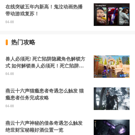
在线突破五年内新高！鬼泣动画热播
带动游戏复苏！
04-08
热门攻略
兽人必须死! 死亡陷阱隐藏角色解锁方
式 如何解锁兽人必须死！死亡陷阱中
的隐藏角色
04-08
燕云十六声猫瘾患者奇遇怎么触发 猫
瘾患者任务完成攻略
04-08
燕云十六声神秘的借条奇遇怎么触发
绝世财宝秘籍好酒位置一览