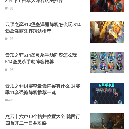
S14斗士稻草人阵容玩法推荐
04-08
云顶之弈S14堡垒泽丽阵容怎么玩 S14
堡垒泽丽阵容玩法推荐
04-08
云顶之弈S14圣灵杀手劫阵容怎么玩
S14圣灵杀手劫阵容推荐
04-08
云顶之弈14赛季最强阵容有什么 14赛
季11套强势阵容推荐一览
04-08
燕云十六声10个枯井位置大全 陇西行
四首其二十日井攻略