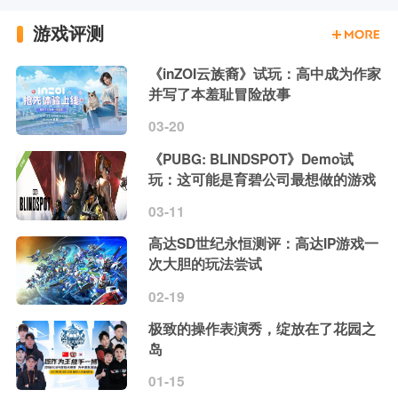
游戏评测
《inZOI云族裔》试玩：高中成为作家
并写了本羞耻冒险故事
03-20
《PUBG: BLINDSPOT》Demo试
玩：这可能是育碧公司最想做的游戏
03-11
高达SD世纪永恒测评：高达IP游戏一
次大胆的玩法尝试
02-19
极致的操作表演秀，绽放在了花园之
岛
01-15