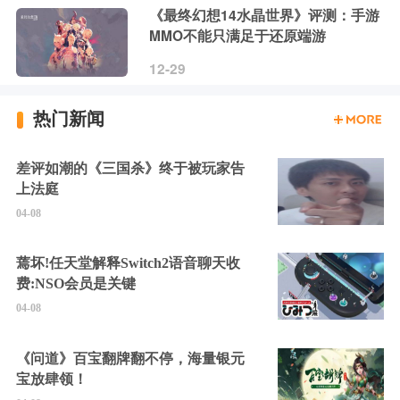
《最终幻想14水晶世界》评测：手游
MMO不能只满足于还原端游
12-29
热门新闻
差评如潮的《三国杀》终于被玩家告
上法庭
04-08
蔫坏!任天堂解释Switch2语音聊天收
费:NSO会员是关键
04-08
《问道》百宝翻牌翻不停，海量银元
宝放肆领！