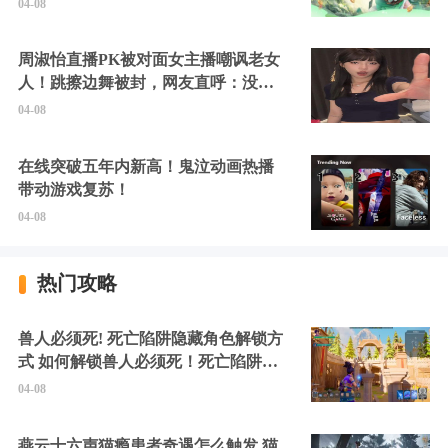
04-08
周淑怡直播PK被对面女主播嘲讽老女
人！跳擦边舞被封，网友直呼：没边
硬擦封的好！
04-08
在线突破五年内新高！鬼泣动画热播
带动游戏复苏！
04-08
热门攻略
兽人必须死! 死亡陷阱隐藏角色解锁方
式 如何解锁兽人必须死！死亡陷阱中
的隐藏角色
04-08
燕云十六声猫瘾患者奇遇怎么触发 猫