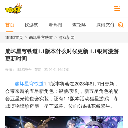
找游戏
看热闹
查攻略
腾讯充值
首页
>
>
18183首页
崩坏星穹铁道
游戏新闻
崩坏星穹铁道1.1版本什么时候更新 1.1银河漫游
更新时间
来源： 18183整合
茉莉
23-06-01 16:17:01
崩坏星穹铁道
1.1版本将会在2023年6月7日更新，
会带来新的五星新角色：银狼/罗刹，新五星角色的配
套五星光锥也会实装，还有1.1版本活动猎星游戏、冬
城博物馆珍奇簿、星芒战幕、位面分裂&花藏繁生。