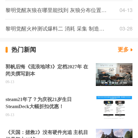
黎明觉醒灰狼在哪里能找到 灰狼分布位置一览
04-13
黎明觉醒火种测试爆料二 消耗 采集 制造优化
03-28
热门新闻
更多
郭帆后悔《流浪地球3》定档2027年 在
闭关撰写剧本
09-13
steam21年了？为庆祝21岁生日
SteamDeck大幅折扣优惠！
09-13
《天国：拯救2》没有硬件光追 主机目