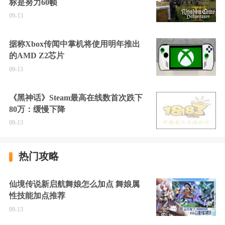
标是努力60帧
09-13
据称Xbox传闻中掌机将使用明年推出
的AMD Z2芯片
09-13
《黑神话》Steam最高在线数首次跌下
80万：缓慢下降
09-13
热门攻略
仙境传说新启航舞娘怎么加点 舞娘属
性技能加点推荐
09-13