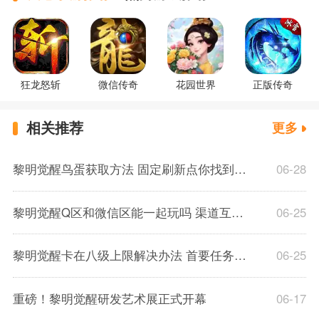
狂龙怒斩
微信传奇
花园世界
正版传奇
相关推荐
更多
黎明觉醒鸟蛋获取方法 固定刷新点你找到了吗
06-28
黎明觉醒Q区和微信区能一起玩吗 渠道互通问题介绍
06-25
黎明觉醒卡在八级上限解决办法 首要任务升级却会卡级
06-25
重磅！黎明觉醒研发艺术展正式开幕
06-17