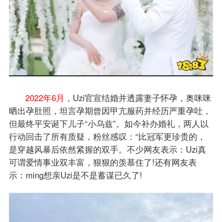
2022年6月
，Uzi官宣结婚并透露妻子怀孕，奥咪咪
晒出孕肚照，坦言孕期曾因甲亢服药并经历严重孕吐，
但最终平安诞下儿子“小乌兹”。如今补办婚礼，两人以
行动回击了所有质疑，粉丝感叹：“比冠军更珍贵的，
是穿越风暴后依然紧握的双手。不少网友表示：Uzi真
可谓爱情事业双丰富，狠狠的羡慕住了!还有网友表
示：ming想亲Uzi是不是蓄谋已久了!