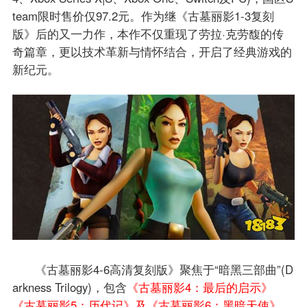
team限时售价仅97.2元。作为继《古墓丽影1-3复刻
版》后的又一力作，本作不仅重现了劳拉·克劳馥的传
奇篇章，更以技术革新与情怀结合，开启了经典游戏的
新纪元。
《古墓丽影4-6高清复刻版》聚焦于“暗黑三部曲”(D
arkness Trilogy)，包含
《古墓丽影4：最后的启示》
《古墓丽影5：历代记》及《古墓丽影6：黑暗天使》
。