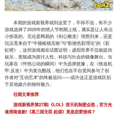
本期的游戏新视界就到这里了，不得不说，有不少
游戏选择了2025年的情人节档期上线，属实是让人有点
小惊喜的。无论是网易的《剑心雕龙》强势归来，还是
玩法竟来自于“牛顿棱镜实验”与“歌德色彩理论”的《彩
虹橙》，这些游戏都在试图证明：虚拟世界不仅能提供
娱乐，更能成为探讨人性、科技与社会的镜像舞台。当
玩家在《怦然心动的瞬间》中为选择犹豫，在《铁血机
甲:反攻》中为复仇酣战，他们也在不自觉间参与了创
作者对“互动艺术”的终极追问——或许这正是游戏区别
于其他媒介的独特魅力。
往期文章推荐
游戏新视界第27期|《LOL》逆天机制惹众怒，官方光
速滑跪道歉!《真三国无双 起源》竟是恋爱游戏？