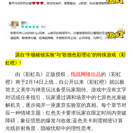
源自“牛顿棱镜实验”与“歌德色彩理论”的特殊游戏《彩
虹橙》!
由《彩虹岛》正版授权，
指战网络出品
的《彩虹
橙》将于2月14日上线，自公开以来《彩虹橙》就以极
简主义美学与禅意玩法备受玩家期待。游戏中没有文字
对话或任务指引，玩家通过调和场景中的七原色光束破
解机关，逐步揭开一座废弃实验室的真相。每个章节对
应一种情绪主题：红色关卡要求玩家在限定时间内突破
障碍，象征愤怒的爆发与收敛;蓝色关卡则需精密计算
光线折射角度，隐喻忧郁中的理性思考。