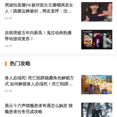
周淑怡直播PK被对面女主播嘲讽老女
人！跳擦边舞被封，网友直呼：没边
硬擦封的好！
04-08
在线突破五年内新高！鬼泣动画热播
带动游戏复苏！
04-08
热门攻略
兽人必须死! 死亡陷阱隐藏角色解锁方
式 如何解锁兽人必须死！死亡陷阱中
的隐藏角色
04-08
燕云十六声猫瘾患者奇遇怎么触发 猫
瘾患者任务完成攻略