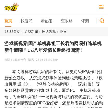
找游戏
看热闹
查攻略
评测
新游
首页
>
>
>
18183首页
游戏新闻
网络游戏
正文
游戏新视界|国产单机鼻祖工长君为网易打造单机
新作遭嘲？Uzi八年爱情长跑终得圆满！
来源：18183整合
清风
25-02-14 13:34:30
本周堪称游戏玩家的狂欢周。从史诗级IP续作到创
新独立游戏，从沉浸式叙事体验到硬核策略挑战，《铁
血机甲:反攻》、《怦然心动的瞬间》、《彩虹橙》等
多款风格迥异的大作相继上线，覆盖PC、主机及移动
端，为全球玩家献上一场视听与玩法的饕餮盛宴。无论
是追求剧情深度的RPG爱好者，还是热衷竞技对抗的动