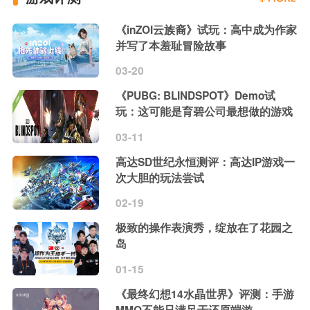
《inZOI云族裔》试玩：高中成为作家
并写了本羞耻冒险故事
03-20
《PUBG: BLINDSPOT》Demo试
玩：这可能是育碧公司最想做的游戏
03-11
高达SD世纪永恒测评：高达IP游戏一
次大胆的玩法尝试
02-19
极致的操作表演秀，绽放在了花园之
岛
01-15
《最终幻想14水晶世界》评测：手游
MMO不能只满足于还原端游