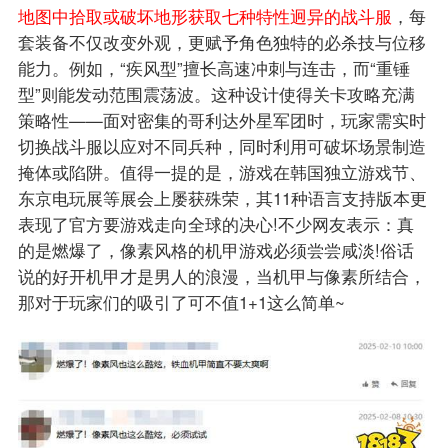
地图中拾取或破坏地形获取七种特性迥异的战斗服
，每
套装备不仅改变外观，更赋予角色独特的必杀技与位移
能力。例如，“疾风型”擅长高速冲刺与连击，而“重锤
型”则能发动范围震荡波。这种设计使得关卡攻略充满
策略性——面对密集的哥利达外星军团时，玩家需实时
切换战斗服以应对不同兵种，同时利用可破坏场景制造
掩体或陷阱。值得一提的是，游戏在韩国独立游戏节、
东京电玩展等展会上屡获殊荣，其11种语言支持版本更
表现了官方要游戏走向全球的决心!不少网友表示：真
的是燃爆了，像素风格的机甲游戏必须尝尝咸淡!俗话
说的好开机甲才是男人的浪漫，当机甲与像素所结合，
那对于玩家们的吸引了可不值1+1这么简单~