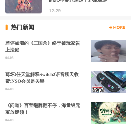
12-29
热门新闻
差评如潮的《三国杀》终于被玩家告
上法庭
04-08
蔫坏!任天堂解释Switch2语音聊天收
费:NSO会员是关键
04-08
《问道》百宝翻牌翻不停，海量银元
宝放肆领！
04-08