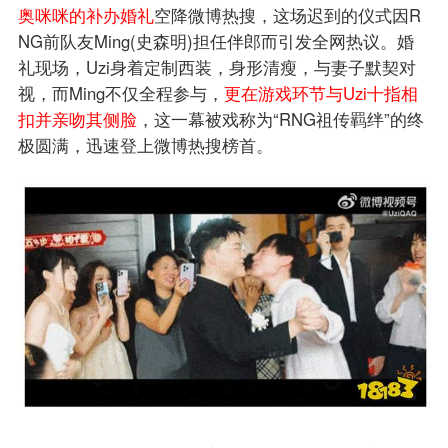
奥咪咪的补办婚礼
空降微博热搜，这场迟到的仪式因R
NG前队友Ming(史森明)担任伴郎而引发全网热议。婚
礼现场，Uzi身着定制西装，身形清瘦，与妻子默契对
视，而Ming不仅全程参与，
更在游戏环节与Uzi十指相
扣并亲吻其侧脸
，这一幕被戏称为“RNG祖传羁绊”的终
极圆满，迅速登上微博热搜榜首。