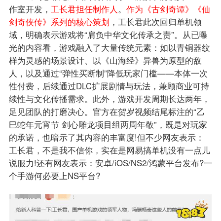
作室开发，
工长君担任制作人
。
作为《古剑奇谭》《仙
剑奇侠传》系列的核心策划
，工长君此次回归单机领
域，明确表示游戏将“肩负中华文化传承之责”。从已曝
光的内容看，游戏融入了大量传统元素：如以青铜器纹
样为灵感的场景设计、以《山海经》异兽为原型的敌
人，以及通过“弹性买断制”降低玩家门槛——本体一次
性付费，后续通过DLC扩展剧情与玩法，兼顾商业可持
续性与文化传播需求。此外，游戏开发周期长达两年，
足见团队的打磨决心。官方在贺岁视频结尾标注的“乙
巳蛇年元宵节 剑心雕龙项目组两周年敬”，既是对玩家
的承诺，也暗示了其内容的丰富度!但不少网友表示：
工长君，不是我不信你，实在是网易搞单机没有一点儿
说服力!还有网友表示：安卓/iOS/NS2/鸿蒙平台发布?一
个手游何必要上NS平台?