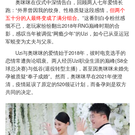
奥咪咪在仪式中深情告白，回顾两人七年爱情长
跑：“外界曾因我的纹身、性格质疑这段感情，
但两个
五十分的人最终变成了满分组合
。”这番剖白令粉丝感
慨不已，老玩家纷纷翻出2018年RNG巅峰时期的合
影，感叹当年被调侃“网瘾少年”的Uzi，如今已从亚运冠
军蜕变为丈夫与父亲。
Uzi与奥咪咪的爱情始于2018年，彼时电竞选手的
恋情常遭舆论唱衰。两人经历Uzi职业生涯的巅峰(S8全
球总决赛)与低谷(退役转型主播)，甚至因奥咪咪未婚先
孕被质疑“奉子成婚”。然而，奥咪咪早在2021年便澄
清，疫情延误了原定的520领证计划，而备孕则是双方
共同的决定。