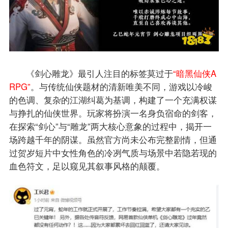
《剑心雕龙》最引人注目的标签莫过于
“暗黑仙侠A
RPG”
。与传统仙侠题材的清新唯美不同，游戏以冷峻
的色调、复杂的江湖纠葛为基调，构建了一个充满权谋
与挣扎的仙侠世界。玩家将扮演一名身负宿命的剑客，
在探索“剑心”与“雕龙”两大核心意象的过程中，揭开一
场跨越千年的阴谋。虽然官方尚未公布完整剧情，但通
过贺岁短片中女性角色的冷冽气质与场景中若隐若现的
血色符文，足以窥见其叙事风格的颠覆。