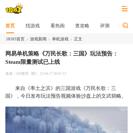
找游戏
看热闹
查攻略
评测
新游
首页
>
>
>
18183首页
游戏新闻
单机游戏
正文
网易单机策略《万民长歌：三国》玩法预告：
Steam限量测试已上线
来源：183整理
橙C
25-04-17 09:07:12
来自《率土之滨》的三国游戏《万民长歌：三
国》，今日发布玩法预告视频体验沙盘上的文武韬略。