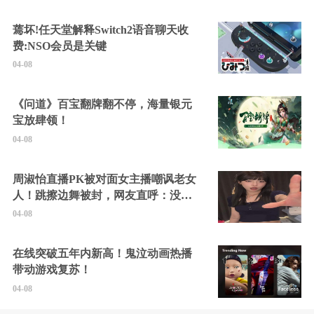
蔫坏!任天堂解释Switch2语音聊天收
费:NSO会员是关键
04-08
《问道》百宝翻牌翻不停，海量银元
宝放肆领！
04-08
周淑怡直播PK被对面女主播嘲讽老女
人！跳擦边舞被封，网友直呼：没边
硬擦封的好！
04-08
在线突破五年内新高！鬼泣动画热播
带动游戏复苏！
04-08