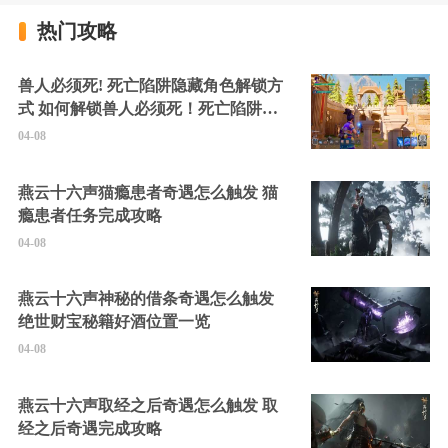
热门攻略
兽人必须死! 死亡陷阱隐藏角色解锁方
式 如何解锁兽人必须死！死亡陷阱中
的隐藏角色
04-08
燕云十六声猫瘾患者奇遇怎么触发 猫
瘾患者任务完成攻略
04-08
燕云十六声神秘的借条奇遇怎么触发
绝世财宝秘籍好酒位置一览
04-08
燕云十六声取经之后奇遇怎么触发 取
经之后奇遇完成攻略