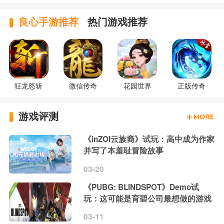
良心手游推荐
热门游戏推荐
狂龙怒斩
微信传奇
花园世界
正版传奇
游戏评测
《inZOI云族裔》试玩：高中成为作家
并写了本羞耻冒险故事
03-20
《PUBG: BLINDSPOT》Demo试
玩：这可能是育碧公司最想做的游戏
03-11