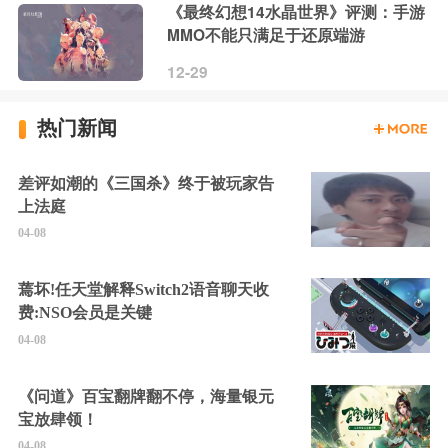
《最终幻想14水晶世界》评测：手游
MMO不能只满足于还原端游
12-29
热门新闻
差评如潮的《三国杀》终于被玩家告
上法庭
04-08
蔫坏!任天堂解释Switch2语音聊天收
费:NSO会员是关键
04-08
《问道》百宝翻牌翻不停，海量银元
宝放肆领！
04-08