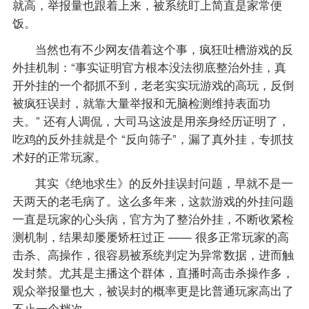
就高，举报量也跟着上来，被系统盯上简直是家常便
饭。
当然也有不少网友借着这个事，疯狂吐槽游戏的反
外挂机制：“事实证明官方根本没法彻底整治外挂，真
开外挂的一个都抓不到，老老实实玩游戏的高玩，反倒
被疯狂误封，就靠大量举报和无脑检测维持表面功
夫。” 还有人调侃，大司马这波是用亲身经历证明了，
吃鸡的反外挂就是个 “反向筛子”，漏了真外挂，专抓技
术好的正常玩家。
其实《绝地求生》的反外挂误封问题，早就不是一
天两天的老毛病了。这么多年来，这款游戏的外挂问题
一直是玩家的心头病，官方为了整治外挂，不断收紧检
测机制，结果却屡屡矫枉过正 —— 很多正常玩家的高
击杀、高操作，很容易被系统判定为异常数据，进而触
发封禁。尤其是主播这个群体，直播时高击杀操作多，
观众举报量也大，被误封的概率更是比普通玩家高出了
不止一个档次。