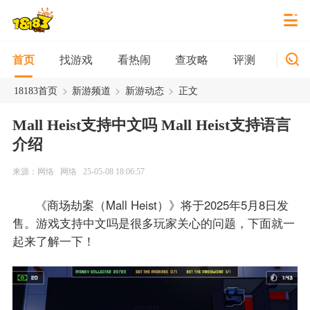
找游戏
看热闹
查攻略
评测
新游
首页
>
>
>
18183首页
新游频道
新游动态
正文
Mall Heist支持中文吗 Mall Heist支持语言
介绍
来源：网络
网络
25-05-08 18:06:57
《商场劫案（Mall Heist）》将于2025年5月8日发
售。游戏支持中文吗是很多玩家关心的问题，下面就一
起来了解一下！