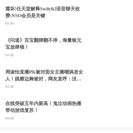
蔫坏!任天堂解释Switch2语音聊天收
费:NSO会员是关键
04-08
《问道》百宝翻牌翻不停，海量银元
宝放肆领！
04-08
周淑怡直播PK被对面女主播嘲讽老女
人！跳擦边舞被封，网友直呼：没边
硬擦封的好！
04-08
在线突破五年内新高！鬼泣动画热播
带动游戏复苏！
04-08