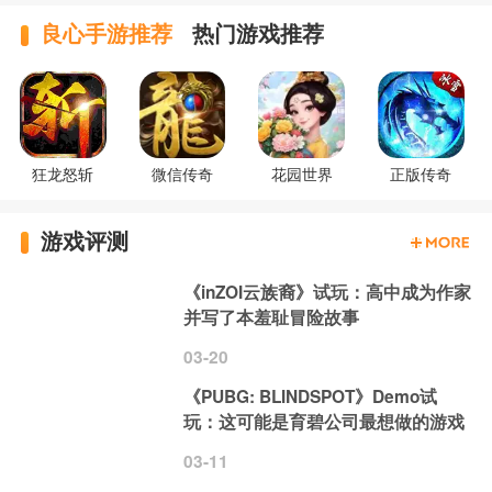
良心手游推荐
热门游戏推荐
狂龙怒斩
微信传奇
花园世界
正版传奇
游戏评测
《inZOI云族裔》试玩：高中成为作家
并写了本羞耻冒险故事
03-20
《PUBG: BLINDSPOT》Demo试
玩：这可能是育碧公司最想做的游戏
03-11