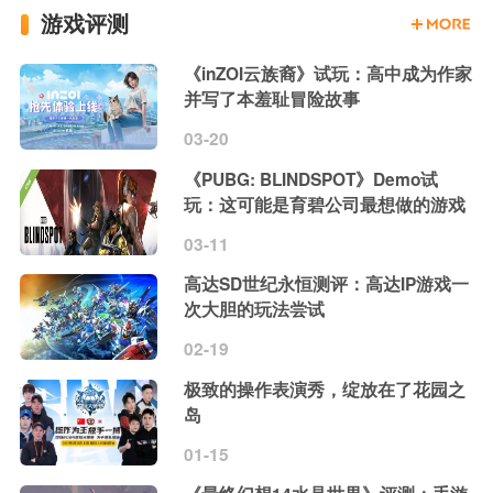
游戏评测
《inZOI云族裔》试玩：高中成为作家
并写了本羞耻冒险故事
03-20
《PUBG: BLINDSPOT》Demo试
玩：这可能是育碧公司最想做的游戏
03-11
高达SD世纪永恒测评：高达IP游戏一
次大胆的玩法尝试
02-19
极致的操作表演秀，绽放在了花园之
岛
01-15