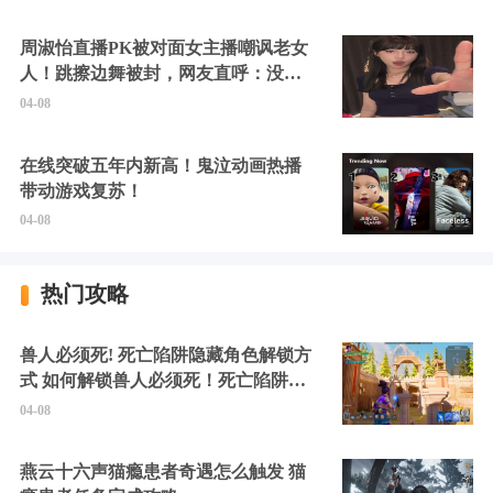
周淑怡直播PK被对面女主播嘲讽老女
人！跳擦边舞被封，网友直呼：没边
硬擦封的好！
04-08
在线突破五年内新高！鬼泣动画热播
带动游戏复苏！
04-08
热门攻略
兽人必须死! 死亡陷阱隐藏角色解锁方
式 如何解锁兽人必须死！死亡陷阱中
的隐藏角色
04-08
燕云十六声猫瘾患者奇遇怎么触发 猫