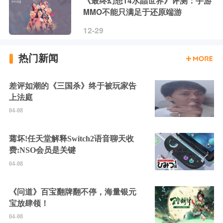
《最终幻想14水晶世界》评测：手游
MMO不能只满足于还原端游
12-29
热门新闻
差评如潮的《三国杀》终于被玩家告
上法庭
04-08
蔫坏!任天堂解释Switch2语音聊天收
费:NSO会员是关键
04-08
《问道》百宝翻牌翻不停，海量银元
宝放肆领！
04-08