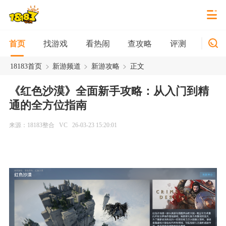
找游戏
看热闹
查攻略
评测
新游
首页
>
>
>
18183首页
新游频道
新游攻略
正文
《红色沙漠》全面新手攻略：从入门到精
通的全方位指南
来源：18183整合
VC
26-03-23 15:20:01