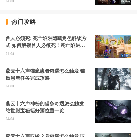
04-08
热门攻略
兽人必须死! 死亡陷阱隐藏角色解锁方
式 如何解锁兽人必须死！死亡陷阱中
的隐藏角色
04-08
燕云十六声猫瘾患者奇遇怎么触发 猫
瘾患者任务完成攻略
04-08
燕云十六声神秘的借条奇遇怎么触发
绝世财宝秘籍好酒位置一览
04-08
燕云十六声取经之后奇遇怎么触发 取