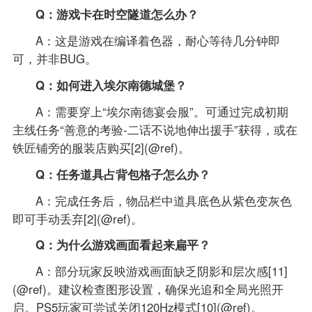
Q：游戏卡在时空隧道怎么办？
A：这是游戏在编译着色器，耐心等待几分钟即
可，并非BUG。
Q：如何进入埃尔南德城堡？
A：需要穿上“埃尔南德宴会服”。可通过完成初期
主线任务“善意的考验-二话不说地伸出援手”获得，或在
铁匠铺旁的服装店购买[2](@ref)。
Q：任务道具占背包格子怎么办？
A：完成任务后，物品栏中道具底色从紫色变灰色
即可手动丢弃[2](@ref)。
Q：为什么游戏画面看起来扁平？
A：部分玩家反映游戏画面缺乏阴影和层次感[11]
(@ref)。建议检查图形设置，确保光追和全局光照开
启。PS5玩家可尝试关闭120Hz模式[10](@ref)。