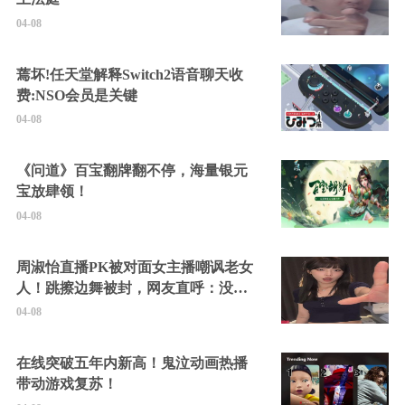
04-08
蔫坏!任天堂解释Switch2语音聊天收
费:NSO会员是关键
04-08
《问道》百宝翻牌翻不停，海量银元
宝放肆领！
04-08
周淑怡直播PK被对面女主播嘲讽老女
人！跳擦边舞被封，网友直呼：没边
硬擦封的好！
04-08
在线突破五年内新高！鬼泣动画热播
带动游戏复苏！