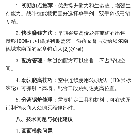
1.
初期加点推荐
：优先提升耐力和生命值，增强生
存能力。战斗技能根据喜好选择单手剑、双手剑或弓箭
专精。
2.
快速赚钱方法
：早期采集高价花卉或矿石出售，
攒够100银币可满足初期需求。偷窃家畜后卖给埃尔南
德城东南面的家畜销赃人[2](@ref)。
3.
配方管理
：学过的配方可以出售，不占背包空
间。
4.
劲法爬高技巧
：空中连续使用3次劲法（R3/鼠标
滚轮）可弹射上高墙，配合二段跳到达更高位置。
5.
分离锅炉修理
：需要特定工具和材料，可在铁匠
铺制作或商人处购买维修部件。
八、技术问题与优化建议
1. 画面模糊问题