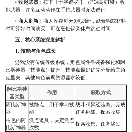
•
收起武器
：按下【十字键-左】（PC端按T键）收
起武器，许多互动动作在手持武器时无法进行。
•
商人刷新
：商人库存每天0点刷新，缺食物或材料
时可算好时间购买。可在烹饪锅旁休息跳过时间。
五、核心系统深度解析
1. 技能与角色成长
游戏没有传统等级系统，角色属性靠装备强化和阿
比斯神器（技能点）提升。技能点最好优先分配给主角
克里夫，其他角色前期资源需求较低。
阿比斯神
作用
获取方式
器类型
阿比斯神
技能点，用于学习技
战斗积累经验条、完成
器
能
任务挑战、探索收集
褪色的阿
洗点道具，决定洗点
探索收集、任务奖励
比斯神器
次数