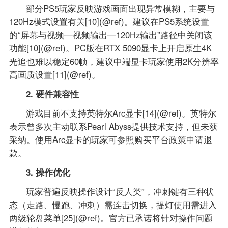
部分PS5玩家反映游戏画面出现异常模糊，主要与
120Hz模式设置有关[10](@ref)。建议在PS5系统设置
的“屏幕与视频—视频输出—120Hz输出”路径中关闭该
功能[10](@ref)。PC版在RTX 5090显卡上开启原生4K
光追也难以稳定60帧，建议中端显卡玩家使用2K分辨率
高画质设置[11](@ref)。
2. 硬件兼容性
游戏目前不支持英特尔Arc显卡[14](@ref)。英特尔
表示曾多次主动联系Pearl Abyss提供技术支持，但未获
采纳。使用Arc显卡的玩家可参照购买平台政策申请退
款。
3. 操作优化
玩家普遍反映操作设计“反人类”，冲刺键有三种状
态（走路、慢跑、冲刺）需连击切换，提灯使用需进入
两级轮盘菜单[25](@ref)。官方已承诺将针对操作问题