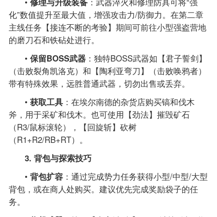
•
修理与升级装备
：武器淬火和修理防具可将“强
化”数值提升至最大值，增强攻击力/防御力。在第二章
主线任务【接连不断的考验】期间可前往小型强盗营地
的磨刀石和铁砧处进行。
•
保留BOSS武器
：独特BOSS武器如【君子誓剑】
（击败裂角凯洛克）和【陶利亚弯刀】（击败唤鸦者）
带有特殊效果，远胜普通武器，切勿出售或丢弃。
•
获取工具
：在埃尔南德的杂货店购买镐和伐木
斧，用于采矿和伐木。也可使用【劲法】摧毁矿石
（R3/鼠标滚轮），【回旋斩】砍树
（R1+R2/RB+RT）。
3. 背包与探索技巧
•
背包扩容
：通过完成势力任务获得小型/中型/大型
背包，或在商人处购买。建议优先完成奖励袋子的任
务。