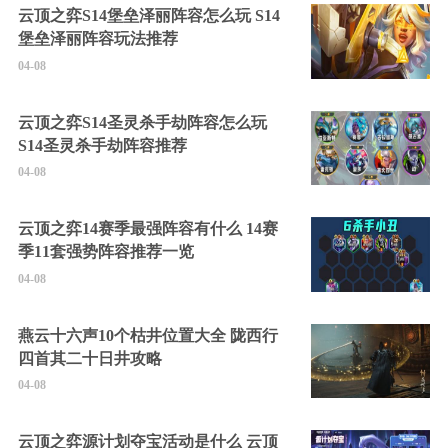
云顶之弈S14堡垒泽丽阵容怎么玩 S14
堡垒泽丽阵容玩法推荐
04-08
云顶之弈S14圣灵杀手劫阵容怎么玩
S14圣灵杀手劫阵容推荐
04-08
云顶之弈14赛季最强阵容有什么 14赛
季11套强势阵容推荐一览
04-08
燕云十六声10个枯井位置大全 陇西行
四首其二十日井攻略
04-08
云顶之弈源计划夺宝活动是什么 云顶