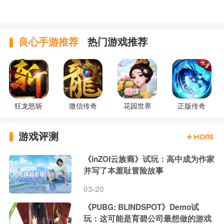
良心手游推荐
热门游戏推荐
狂龙怒斩
微信传奇
花园世界
正版传奇
游戏评测
《inZOI云族裔》试玩：高中成为作家
并写了本羞耻冒险故事
03-20
《PUBG: BLINDSPOT》Demo试
玩：这可能是育碧公司最想做的游戏