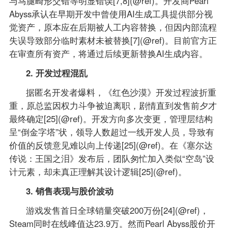
与马腿畸形交错等明显错误[7,8](@ref)。开发商Pearl
Abyss承认在早期开发中曾使用AI生成工具提供部分视
觉资产，原本应在后期被人工内容替换，但因内部流程
失误导致部分临时素材未被替换[7](@ref)。目前官方正
在审查所有资产，将通过后续更新替换AI生成内容。
2. 开发过程混乱
据匿名开发者爆料，《红色沙漠》开发过程波折重
重，原总监因权力斗争被迫离职，剧情直到发售前夕才
最终确定[25](@ref)。开发方向多次变更，管理层结构
呈“倒金字塔”状，领导人数超过一线开发人员，导致有
价值的反馈意见难以向上传递[25](@ref)。在《塞尔达
传说：王国之泪》发布后，团队匆忙加入类似“空岛”设
计元素，却未真正理解其设计逻辑[25](@ref)。
3. 销售表现与股价波动
游戏发售首日全球销量突破200万份[24](@ref)，
Steam同时在线峰值达23.9万。然而Pearl Abyss股价开