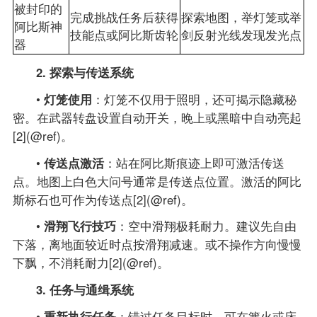
被封印的
完成挑战任务后获得
探索地图，举灯笼或举
阿比斯神
技能点或阿比斯齿轮
剑反射光线发现发光点
器
2. 探索与传送系统
•
灯笼使用
：灯笼不仅用于照明，还可揭示隐藏秘
密。在武器转盘设置自动开关，晚上或黑暗中自动亮起
[2](@ref)。
•
传送点激活
：站在阿比斯痕迹上即可激活传送
点。地图上白色大问号通常是传送点位置。激活的阿比
斯标石也可作为传送点[2](@ref)。
•
滑翔飞行技巧
：空中滑翔极耗耐力。建议先自由
下落，离地面较近时点按滑翔减速。或不操作方向慢慢
下飘，不消耗耐力[2](@ref)。
3. 任务与通缉系统
•
重新执行任务
：错过任务目标时，可在篝火或床