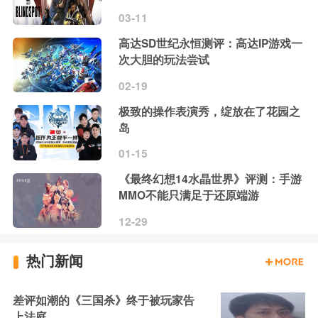
03-11
高达SD世纪永恒测评：高达IP游戏一
次大胆的玩法尝试
02-19
极致的操作表演秀，绽放在了花园之
岛
01-15
《最终幻想14水晶世界》评测：手游
MMO不能只满足于还原端游
12-29
热门新闻
差评如潮的《三国杀》终于被玩家告
上法庭