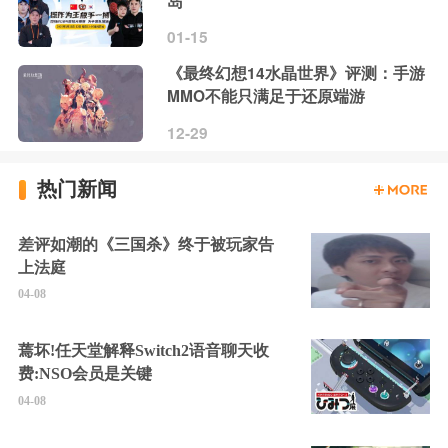
岛
01-15
《最终幻想14水晶世界》评测：手游
MMO不能只满足于还原端游
12-29
热门新闻
差评如潮的《三国杀》终于被玩家告
上法庭
04-08
蔫坏!任天堂解释Switch2语音聊天收
费:NSO会员是关键
04-08