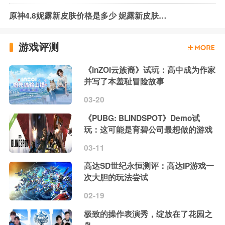
原神4.8妮露新皮肤价格是多少 妮露新皮肤获取方法
游戏评测
《inZOI云族裔》试玩：高中成为作家
并写了本羞耻冒险故事
03-20
《PUBG: BLINDSPOT》Demo试
玩：这可能是育碧公司最想做的游戏
03-11
高达SD世纪永恒测评：高达IP游戏一
次大胆的玩法尝试
02-19
极致的操作表演秀，绽放在了花园之