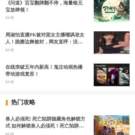
《问道》百宝翻牌翻不停，海量银元
宝放肆领！
04-08
周淑怡直播PK被对面女主播嘲讽老女
人！跳擦边舞被封，网友直呼：没边
硬擦封的好！
04-08
在线突破五年内新高！鬼泣动画热播
带动游戏复苏！
04-08
热门攻略
兽人必须死! 死亡陷阱隐藏角色解锁方
式 如何解锁兽人必须死！死亡陷阱中
的隐藏角色
04-08