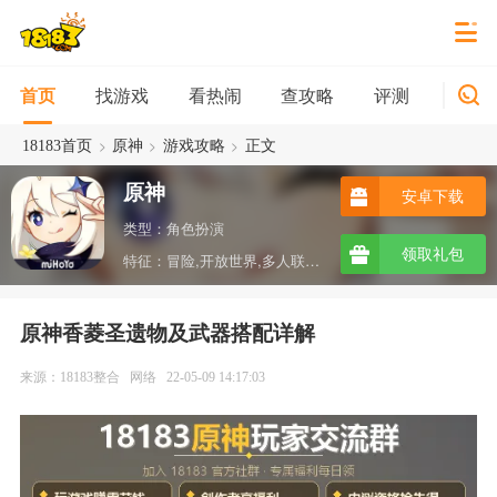
找游戏
看热闹
查攻略
评测
新游
首页
>
>
>
18183首页
原神
游戏攻略
正文
原神
安卓下载
类型：角色扮演
领取礼包
特征：冒险,开放世界,多人联机,沙盒,ARPG,taptap
原神香菱圣遗物及武器搭配详解
来源：18183整合
网络
22-05-09 14:17:03