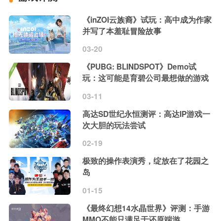
《inZOI云族裔》试玩：高中成为作家
并写了本羞耻冒险故事
03-20
《PUBG: BLINDSPOT》Demo试
玩：这可能是育碧公司最想做的游戏
03-11
高达SD世纪永恒测评：高达IP游戏一
次大胆的玩法尝试
02-19
极致的操作表演秀，绽放在了花园之
岛
01-15
《最终幻想14水晶世界》评测：手游
MMO不能只满足于还原端游