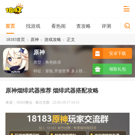
找游戏
看热闹
查攻略
评测
新游
首页
>
>
>
18183首页
原神
游戏攻略
正文
原神
安卓下载
类型：角色扮演
领取礼包
特征：冒险,开放世界,多人联机,沙盒,ARPG,taptap
原神烟绯武器推荐 烟绯武器搭配攻略
来源：18183整合
泰尔尤斯
22-05-19 17:14:13