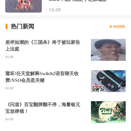
12-29
热门新闻
差评如潮的《三国杀》终于被玩家告
上法庭
04-08
蔫坏!任天堂解释Switch2语音聊天收
费:NSO会员是关键
04-08
《问道》百宝翻牌翻不停，海量银元
宝放肆领！
04-08