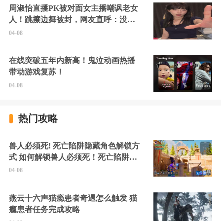
周淑怡直播PK被对面女主播嘲讽老女
人！跳擦边舞被封，网友直呼：没边
硬擦封的好！
04-08
在线突破五年内新高！鬼泣动画热播
带动游戏复苏！
04-08
热门攻略
兽人必须死! 死亡陷阱隐藏角色解锁方
式 如何解锁兽人必须死！死亡陷阱中
的隐藏角色
04-08
燕云十六声猫瘾患者奇遇怎么触发 猫
瘾患者任务完成攻略